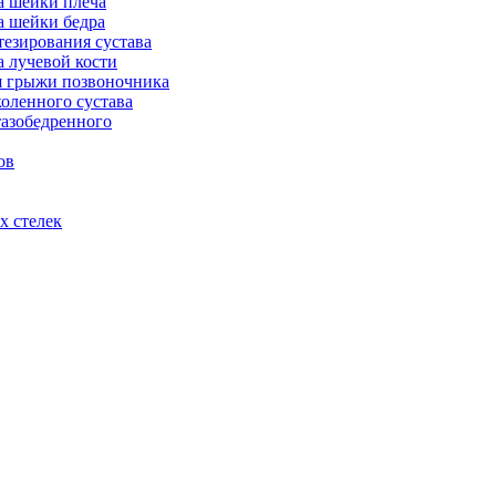
а шейки плеча
а шейки бедра
тезирования сустава
а лучевой кости
я грыжи позвоночника
оленного сустава
тазобедренного
ов
х стелек