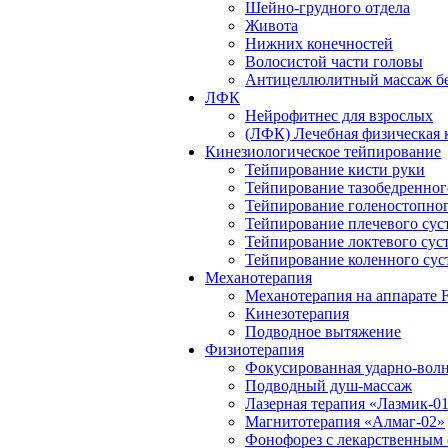
Шейно-грудного отдела
Живота
Нижних конечностей
Волосистой части головы
Антицеллюлитный массаж бе
ЛФК
Нейрофитнес для взрослых
(ЛФК) Лечебная физическая 
Кинезиологическое тейпирование
Тейпирование кисти руки
Тейпирование тазобедренног
Тейпирование голеностопног
Тейпирование плечевого сус
Тейпирование локтевого сус
Тейпирование коленного сус
Механотерапия
Механотерапия на аппарате F
Кинезотерапия
Подводное вытяжение
Физиотерапия
Фокусированная ударно-волн
Подводный душ-массаж
Лазерная терапия «Лазмик-0
Магнитотерапия «Алмаг-02»
Фонофорез с лекарственным 