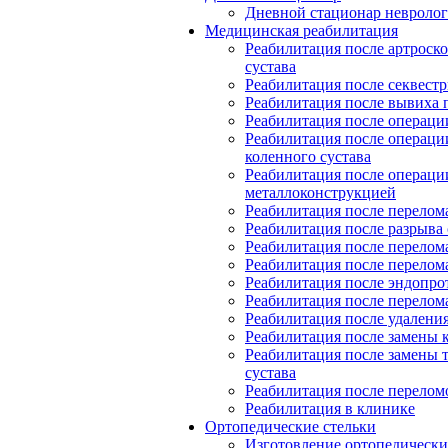
Дневной стационар невролог
Медицинская реабилитация
Реабилитация после артроск
сустава
Реабилитация после секвест
Реабилитация после вывиха 
Реабилитация после операции
Реабилитация после операци
коленного сустава
Реабилитация после операци
металлоконструкцией
Реабилитация после перелом
Реабилитация после разрыва 
Реабилитация после перелом
Реабилитация после перелом
Реабилитация после эндопро
Реабилитация после перелом
Реабилитация после удалени
Реабилитация после замены к
Реабилитация после замены 
сустава
Реабилитация после перелом
Реабилитация в клинике
Ортопедические стельки
Изготовление ортопедически