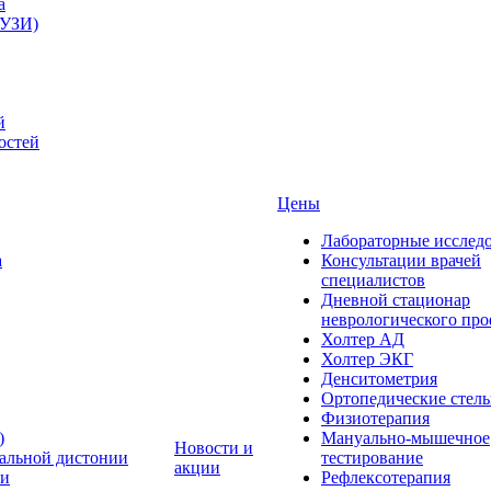
а
(УЗИ)
й
остей
Цены
Лабораторные исслед
а
Консультации врачей
специалистов
Дневной стационар
неврологического пр
Холтер АД
Холтер ЭКГ
Денситометрия
Ортопедические стел
Физиотерапия
)
Мануально-мышечное
Новости и
альной дистонии
тестирование
акции
ни
Рефлексотерапия