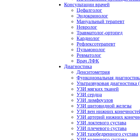
Консультации врачей
Цефалголог
Эндокринолог
Мануальный терапевт
Невролог
Травматолог-ортопед
Кардиолог
Рефлексотерапевт
Пульмонолог
Ревматолог
Врач ЛФК
Диагностика
Денситометрия
Функциональная диагностик
Ультразвуковая диагностика 
УЗИ мягких тканей
УЗИ сердца
УЗИ лимфоузлов
УЗИ щитовидной железы
УЗИ вен нижних конечносте
УЗИ артерий нижних конечн
УЗИ локтевого сустава
УЗИ плечевого сустава
УЗИ тазобедренного сустава
УЗИ коленного сустава