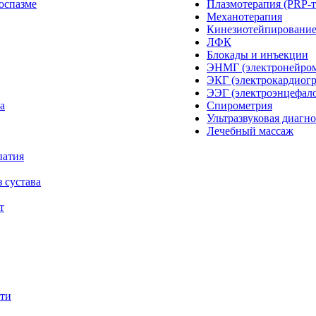
оспазме
Плазмотерапия (PRP-т
Механотерапия
Кинезиотейпировани
ЛФК
Блокады и инъекции
ЭНМГ (электронейро
ЭКГ (электрокардиог
ЭЭГ (электроэнцефал
а
Спирометрия
Ультразвуковая диагн
Лечебный массаж
патия
 сустава
т
сти