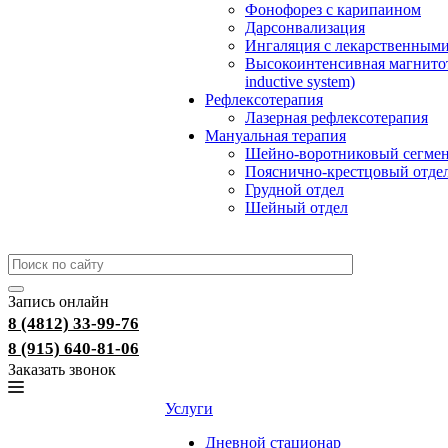
Фонофорез с карипаином
Дарсонвализация
Ингаляция с лекарственными
Высокоинтенсивная магнитот
inductive system)
Рефлексотерапия
Лазерная рефлексотерапия
Мануальная терапия
Шейно-воротниковый сегме
Пояснично-крестцовый отде
Грудной отдел
Шейный отдел
Запись онлайн
8 (4812) 33-99-76
8 (915) 640-81-06
Заказать звонок
Услуги
Дневной стационар