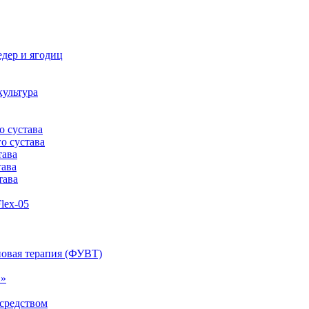
дер и ягодиц
культура
о сустава
о сустава
тава
тава
тава
lex-05
овая терапия (ФУВТ)
1»
средством