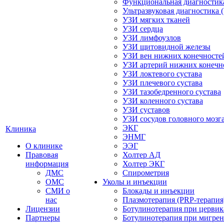
Функциональная диагностик
Ультразвуковая диагностика 
УЗИ мягких тканей
УЗИ сердца
УЗИ лимфоузлов
УЗИ щитовидной железы
УЗИ вен нижних конечносте
УЗИ артерий нижних конечн
УЗИ локтевого сустава
УЗИ плечевого сустава
УЗИ тазобедренного сустава
УЗИ коленного сустава
УЗИ суставов
УЗИ сосудов головного мозг
ЭКГ
Клиника
ЭНМГ
О клинике
ЭЭГ
Правовая
Холтер АД
информация
Холтер ЭКГ
ДМС
Спирометрия
ОМС
Уколы и инъекции
СМИ о
Блокады и инъекции
нас
Плазмотерапия (PRP-терапия
Лицензии
Ботулинотерапия при цервик
Партнеры
Ботулинотерапия при мигре