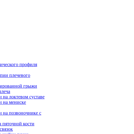
ического профиля
опии плечевого
рированной грыжи
плеча
 на локтевом суставе
и на мениске
и на позвоночнике с
а пяточной кости
связок