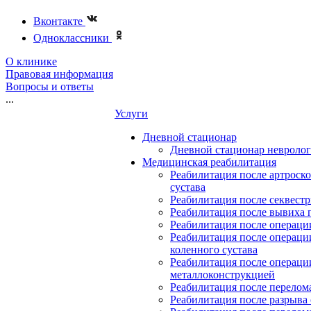
Вконтакте
Одноклассники
О клинике
Правовая информация
Вопросы и ответы
...
Услуги
Дневной стационар
Дневной стационар невролог
Медицинская реабилитация
Реабилитация после артроск
сустава
Реабилитация после секвест
Реабилитация после вывиха 
Реабилитация после операции
Реабилитация после операци
коленного сустава
Реабилитация после операци
металлоконструкцией
Реабилитация после перелом
Реабилитация после разрыва 