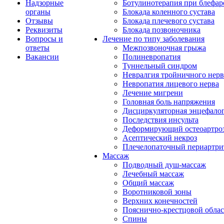
Надзорные
Ботулинотерапия при блефар
органы
Блокада коленного сустава
Отзывы
Блокада плечевого сустава
Реквизиты
Блокада позвоночника
Вопросы и
Лечение по типу заболевания
ответы
Межпозвоночная грыжа
Вакансии
Полиневропатия
Туннельный синдром
Невралгия тройничного нерв
Невропатия лицевого нерва
Лечение мигрени
Головная боль напряжения
Дисциркуляторная энцефало
Последствия инсульта
Деформирующий остеоартроз
Асептический некроз
Плечелопаточный периартри
Массаж
Подводный душ-массаж
Лечебный массаж
Общий массаж
Воротниковой зоны
Верхних конечностей
Пояснично-крестцовой обла
Спины