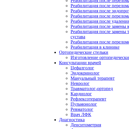
Реабилитация после перелом
Реабилитация после перелом
Реабилитация после эндопро
Реабилитация после перелом
Реабилитация после удалени
Реабилитация после замены к
Реабилитация после замены 
сустава
Реабилитация после перелом
Реабилитация в клинике
Ортопедические стельки
Изготовление ортопедически
Консультации врачей
Цефалголог
Эндокринолог
Мануальный терапевт
Невролог
Травматолог-ортопед
Кардиолог
Рефлексотерапевт
Пульмонолог
Ревматолог
Врач ЛФК
Диагностика
Денситометрия