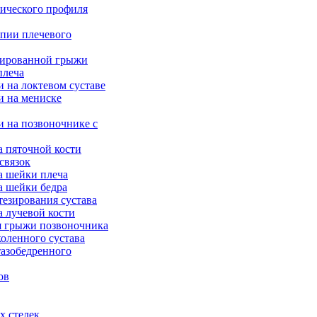
ического профиля
опии плечевого
рированной грыжи
плеча
 на локтевом суставе
и на мениске
и на позвоночнике с
а пяточной кости
связок
а шейки плеча
а шейки бедра
тезирования сустава
а лучевой кости
я грыжи позвоночника
оленного сустава
тазобедренного
ов
х стелек