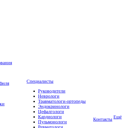
ования
Специалисты
офиля
Руководители
Неврологи
Травматологи-ортопеды
ьки
Эндокринологи
Цефалгологи
Кардиологи
Ещё
Контакты
Пульмонологи
Ревматологи