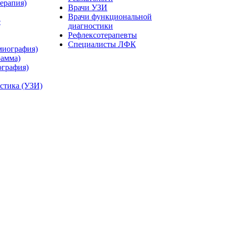
ерапия)
Врачи УЗИ
Врачи функциональной
е
диагностики
Рефлексотерапевты
Специалисты ЛФК
миография)
рамма)
ография)
остика (УЗИ)