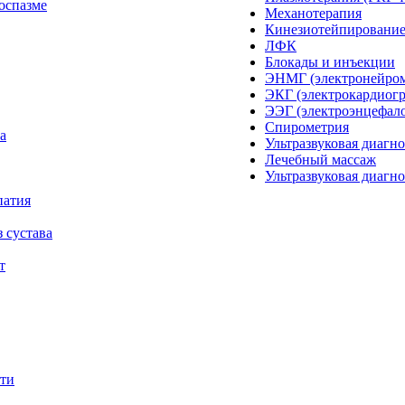
оспазме
Механотерапия
Кинезиотейпировани
ЛФК
Блокады и инъекции
ЭНМГ (электронейро
ЭКГ (электрокардиог
ЭЭГ (электроэнцефал
Спирометрия
а
Ультразвуковая диагн
Лечебный массаж
Ультразвуковая диагн
патия
 сустава
т
сти