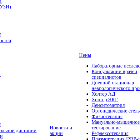
а
(УЗИ)
й
остей
Цены
Лабораторные исслед
Консультации врачей
а
специалистов
Дневной стационар
неврологического пр
Холтер АД
Холтер ЭКГ
Денситометрия
Ортопедические стел
Физиотерапия
Мануально-мышечное
)
Новости и
тестирование
альной дистонии
акции
Рефлексотерапия
ни
Плазмотерапия (PRP-т