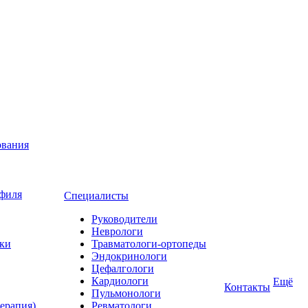
ования
офиля
Специалисты
Руководители
Неврологи
ьки
Травматологи-ортопеды
Эндокринологи
Цефалгологи
Кардиологи
Ещё
Контакты
Пульмонологи
ерапия)
Ревматологи