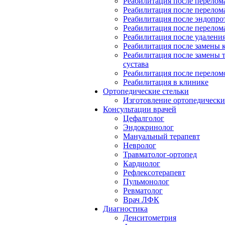
Реабилитация после перелом
Реабилитация после перелом
Реабилитация после эндопро
Реабилитация после перелом
Реабилитация после удалени
Реабилитация после замены к
Реабилитация после замены 
сустава
Реабилитация после перелом
Реабилитация в клинике
Ортопедические стельки
Изготовление ортопедически
Консультации врачей
Цефалголог
Эндокринолог
Мануальный терапевт
Невролог
Травматолог-ортопед
Кардиолог
Рефлексотерапевт
Пульмонолог
Ревматолог
Врач ЛФК
Диагностика
Денситометрия