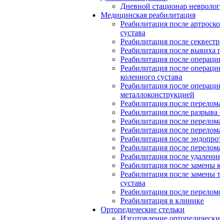
Дневной стационар невролог
Медицинская реабилитация
Реабилитация после артроск
сустава
Реабилитация после секвест
Реабилитация после вывиха 
Реабилитация после операции
Реабилитация после операци
коленного сустава
Реабилитация после операци
металлоконструкцией
Реабилитация после перелом
Реабилитация после разрыва 
Реабилитация после перелом
Реабилитация после перелом
Реабилитация после эндопро
Реабилитация после перелом
Реабилитация после удалени
Реабилитация после замены к
Реабилитация после замены 
сустава
Реабилитация после перелом
Реабилитация в клинике
Ортопедические стельки
Изготовление ортопедически