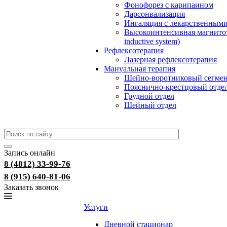
Фонофорез с карипаином
Дарсонвализация
Ингаляция с лекарственными
Высокоинтенсивная магнитот
inductive system)
Рефлексотерапия
Лазерная рефлексотерапия
Мануальная терапия
Шейно-воротниковый сегме
Пояснично-крестцовый отде
Грудной отдел
Шейный отдел
Запись онлайн
8 (4812) 33-99-76
8 (915) 640-81-06
Заказать звонок
Услуги
Дневной стационар