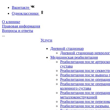
Вконтакте
Одноклассники
О клинике
Правовая информация
Вопросы и ответы
...
Услуги
Дневной стационар
Дневной стационар невролог
Медицинская реабилитация
Реабилитация после артроск
сустава
Реабилитация после секвест
Реабилитация после вывиха 
Реабилитация после операции
Реабилитация после операци
коленного сустава
Реабилитация после операци
металлоконструкцией
Реабилитация после перелом
Реабилитация после разрыва 