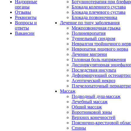
Надзорные
Ботулинотерапия при блефар
органы
Блокада коленного сустава
Отзывы
Блокада плечевого сустава
Реквизиты
Блокада позвоночника
Вопросы и
Лечение по типу заболевания
ответы
Межпозвоночная грыжа
Вакансии
Полиневропатия
Туннельный синдром
Невралгия тройничного нерв
Невропатия лицевого нерва
Лечение мигрени
Головная боль напряжения
Дисциркуляторная энцефало
Последствия инсульта
Деформирующий остеоартроз
Асептический некроз
Плечелопаточный периартри
Массаж
Подводный душ-массаж
Лечебный массаж
Общий массаж
Воротниковой зоны
Верхних конечностей
Пояснично-крестцовой обла
Спины