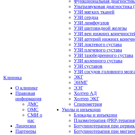
Функциональная диагностик
Ультразвуковая диагностика 
УЗИ мягких тканей
УЗИ сердца
УЗИ лимфоузлов
УЗИ щитовидной железы
УЗИ вен нижних конечносте
УЗИ артерий нижних конечн
УЗИ локтевого сустава
УЗИ плечевого сустава
УЗИ тазобедренного сустава
УЗИ коленного сустава
УЗИ суставов
УЗИ сосудов головного мозг
ЭКГ
Клиника
ЭНМГ
О клинике
ЭЭГ
Правовая
Холтер АД
информация
Холтер ЭКГ
ДМС
Спирометрия
ОМС
Уколы и инъекции
СМИ о
Блокады и инъекции
нас
Плазмотерапия (PRP-терапия
Лицензии
Ботулинотерапия при цервик
Партнеры
Ботулинотерапия при мигре