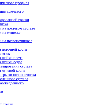
ического профиля
опии плечевого
рированной грыжи
плеча
 на локтевом суставе
и на мениске
и на позвоночнике с
а пяточной кости
связок
а шейки плеча
а шейки бедра
тезирования сустава
а лучевой кости
я грыжи позвоночника
оленного сустава
тазобедренного
ов
х стелек