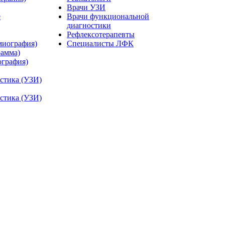
Врачи УЗИ
е
Врачи функциональной
диагностики
Рефлексотерапевты
миография)
Специалисты ЛФК
рамма)
ография)
остика (УЗИ)
остика (УЗИ)