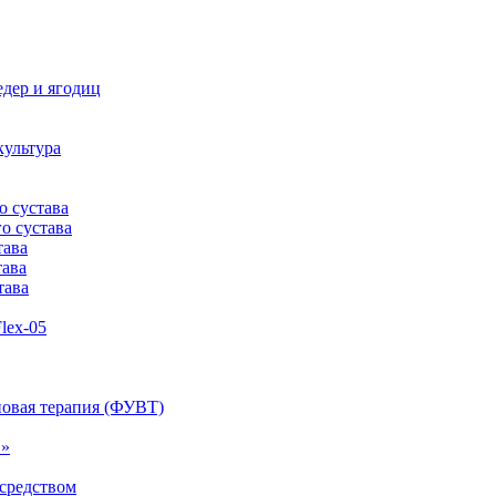
дер и ягодиц
культура
о сустава
о сустава
тава
тава
тава
lex-05
овая терапия (ФУВТ)
1»
средством