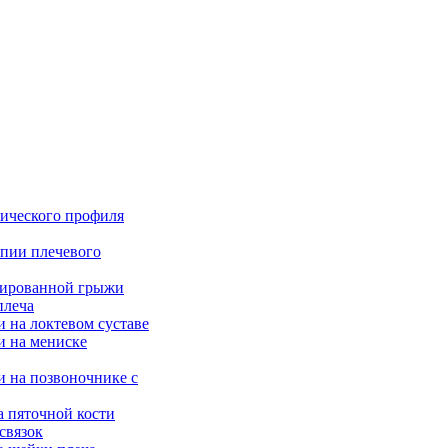
ического профиля
опии плечевого
рированной грыжи
плеча
 на локтевом суставе
и на мениске
и на позвоночнике с
а пяточной кости
связок