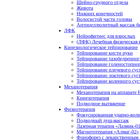
Шейно-грудного отдела
Живота
Нижних конечностей
Волосистой части головы
Антицеллюлитный массаж бе
ЛФК
Нейрофитнес для взрослых
(ЛФК) Лечебная физическая 
Кинезиологическое тейпирование
Тейпирование кисти руки
Тейпирование тазобедренног
Тейпирование голеностопног
Тейпирование плечевого сус
Тейпирование локтевого сус
Тейпирование коленного сус
Механотерапия
Механотерапия на аппарате F
Кинезотерапия
Подводное вытяжение
Физиотерапия
Фокусированная ударно-волн
Подводный душ-массаж
Лазерная терапия «Лазмик-0
Магнитотерапия «Алмаг-02»
Фонофорез с лекарственным 