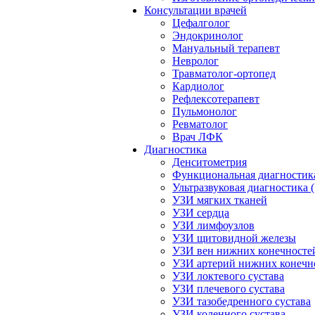
Консультации врачей
Цефалголог
Эндокринолог
Мануальный терапевт
Невролог
Травматолог-ортопед
Кардиолог
Рефлексотерапевт
Пульмонолог
Ревматолог
Врач ЛФК
Диагностика
Денситометрия
Функциональная диагностик
Ультразвуковая диагностика 
УЗИ мягких тканей
УЗИ сердца
УЗИ лимфоузлов
УЗИ щитовидной железы
УЗИ вен нижних конечносте
УЗИ артерий нижних конечн
УЗИ локтевого сустава
УЗИ плечевого сустава
УЗИ тазобедренного сустава
УЗИ коленного сустава