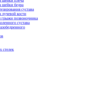
а шейки плеча
а шейки бедра
тезирования сустава
а лучевой кости
я грыжи позвоночника
оленного сустава
тазобедренного
ов
х стелек