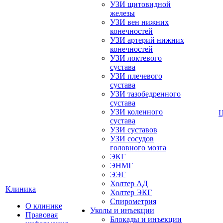
УЗИ щитовидной
железы
УЗИ вен нижних
конечностей
УЗИ артерий нижних
конечностей
УЗИ локтевого
сустава
УЗИ плечевого
сустава
УЗИ тазобедренного
сустава
УЗИ коленного
сустава
УЗИ суставов
УЗИ сосудов
головного мозга
ЭКГ
ЭНМГ
ЭЭГ
Холтер АД
Клиника
Холтер ЭКГ
Спирометрия
О клинике
Уколы и инъекции
Правовая
Блокады и инъекции