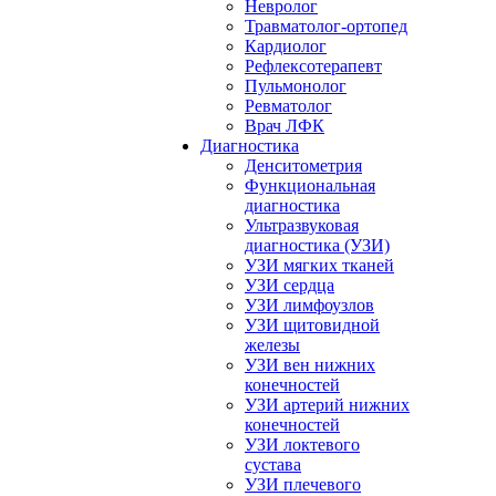
Невролог
Травматолог-ортопед
Кардиолог
Рефлексотерапевт
Пульмонолог
Ревматолог
Врач ЛФК
Диагностика
Денситометрия
Функциональная
диагностика
Ультразвуковая
диагностика (УЗИ)
УЗИ мягких тканей
УЗИ сердца
УЗИ лимфоузлов
УЗИ щитовидной
железы
УЗИ вен нижних
конечностей
УЗИ артерий нижних
конечностей
УЗИ локтевого
сустава
УЗИ плечевого