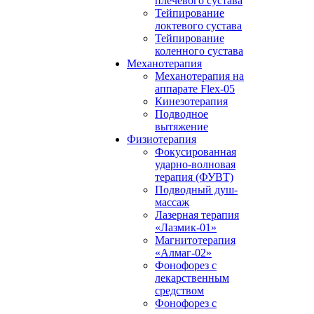
плечевого сустава
Тейпирование
локтевого сустава
Тейпирование
коленного сустава
Механотерапия
Механотерапия на
аппарате Flex-05
Кинезотерапия
Подводное
вытяжение
Физиотерапия
Фокусированная
ударно-волновая
терапия (ФУВТ)
Подводный душ-
массаж
Лазерная терапия
«Лазмик-01»
Магнитотерапия
«Алмаг-02»
Фонофорез с
лекарственным
средством
Фонофорез с