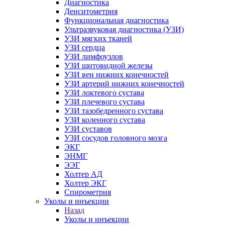
Диагностика
Денситометрия
Функциональная диагностика
Ультразвуковая диагностика (УЗИ)
УЗИ мягких тканей
УЗИ сердца
УЗИ лимфоузлов
УЗИ щитовидной железы
УЗИ вен нижних конечностей
УЗИ артерий нижних конечностей
УЗИ локтевого сустава
УЗИ плечевого сустава
УЗИ тазобедренного сустава
УЗИ коленного сустава
УЗИ суставов
УЗИ сосудов головного мозга
ЭКГ
ЭНМГ
ЭЭГ
Холтер АД
Холтер ЭКГ
Спирометрия
Уколы и инъекции
Назад
Уколы и инъекции