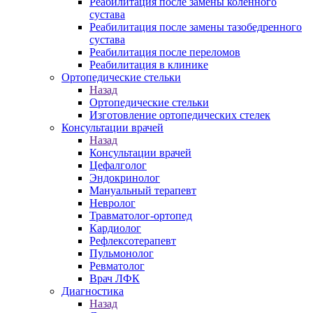
Реабилитация после замены коленного
сустава
Реабилитация после замены тазобедренного
сустава
Реабилитация после переломов
Реабилитация в клинике
Ортопедические стельки
Назад
Ортопедические стельки
Изготовление ортопедических стелек
Консультации врачей
Назад
Консультации врачей
Цефалголог
Эндокринолог
Мануальный терапевт
Невролог
Травматолог-ортопед
Кардиолог
Рефлексотерапевт
Пульмонолог
Ревматолог
Врач ЛФК
Диагностика
Назад