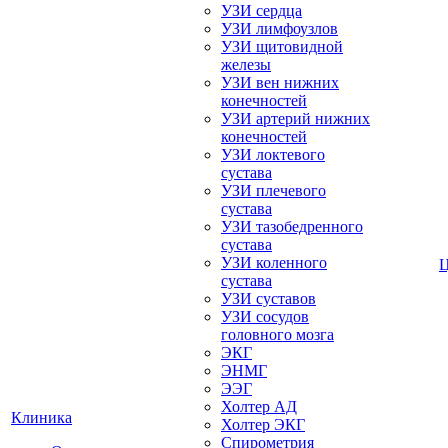
УЗИ сердца
УЗИ лимфоузлов
УЗИ щитовидной
железы
УЗИ вен нижних
конечностей
УЗИ артерий нижних
конечностей
УЗИ локтевого
сустава
УЗИ плечевого
сустава
УЗИ тазобедренного
сустава
УЗИ коленного
сустава
УЗИ суставов
УЗИ сосудов
головного мозга
ЭКГ
ЭНМГ
ЭЭГ
Холтер АД
Клиника
Холтер ЭКГ
Спирометрия