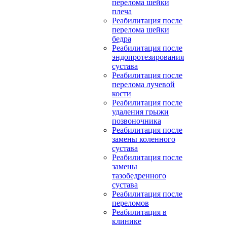
перелома шейки
плеча
Реабилитация после
перелома шейки
бедра
Реабилитация после
эндопротезирования
сустава
Реабилитация после
перелома лучевой
кости
Реабилитация после
удаления грыжи
позвоночника
Реабилитация после
замены коленного
сустава
Реабилитация после
замены
тазобедренного
сустава
Реабилитация после
переломов
Реабилитация в
клинике