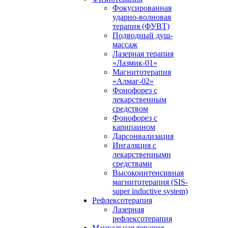
Фокусированная
ударно-волновая
терапия (ФУВТ)
Подводный душ-
массаж
Лазерная терапия
«Лазмик-01»
Магнитотерапия
«Алмаг-02»
Фонофорез с
лекарственным
средством
Фонофорез с
карипаином
Дарсонвализация
Ингаляция с
лекарственными
средствами
Высокоинтенсивная
магнитотерапия (SIS-
super inductive system)
Рефлексотерапия
Лазерная
рефлексотерапия
Мануальная терапия