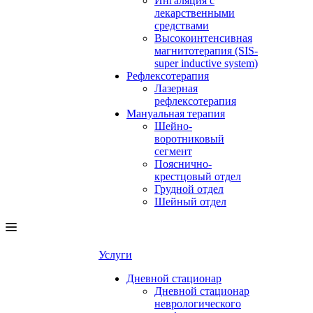
Ингаляция с
лекарственными
средствами
Высокоинтенсивная
магнитотерапия (SIS-
super inductive system)
Рефлексотерапия
Лазерная
рефлексотерапия
Мануальная терапия
Шейно-
воротниковый
сегмент
Пояснично-
крестцовый отдел
Грудной отдел
Шейный отдел
Услуги
Дневной стационар
Дневной стационар
неврологического