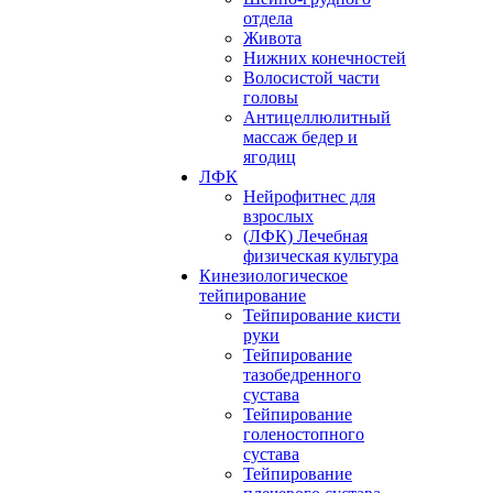
отдела
Живота
Нижних конечностей
Волосистой части
головы
Антицеллюлитный
массаж бедер и
ягодиц
ЛФК
Нейрофитнес для
взрослых
(ЛФК) Лечебная
физическая культура
Кинезиологическое
тейпирование
Тейпирование кисти
руки
Тейпирование
тазобедренного
сустава
Тейпирование
голеностопного
сустава
Тейпирование