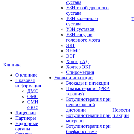
сустава
УЗИ тазобедренного
сустава
УЗИ коленного
сустава
УЗИ суставов
УЗИ сосудов
головного мозга
ЭКГ
ЭНМГ
ЭЭГ
Холтер АД
Клиника
Холтер ЭКГ
Спирометрия
О клинике
Уколы и инъекции
Правовая
Блокады и инъекции
информация
Плазмотерапия (PRP-
ДМС
терапия)
ОМС
Ботулинотерапия при
СМИ
цервикальной
о нас
дистонии
Новости
Лицензии
Ботулинотерапия при
и акции
Партнеры
мигрени
Надзорные
Ботулинотерапия при
органы
блефароспазме