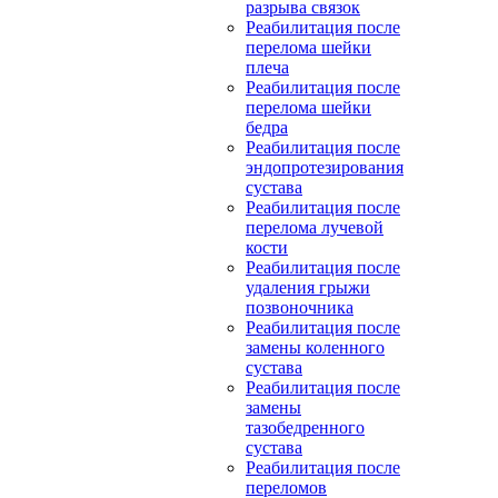
разрыва связок
Реабилитация после
перелома шейки
плеча
Реабилитация после
перелома шейки
бедра
Реабилитация после
эндопротезирования
сустава
Реабилитация после
перелома лучевой
кости
Реабилитация после
удаления грыжи
позвоночника
Реабилитация после
замены коленного
сустава
Реабилитация после
замены
тазобедренного
сустава
Реабилитация после
переломов