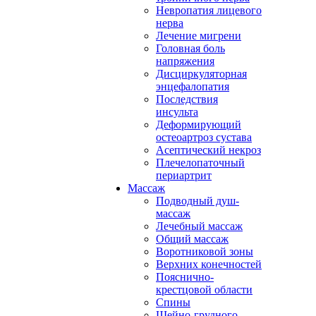
Невропатия лицевого
нерва
Лечение мигрени
Головная боль
напряжения
Дисциркуляторная
энцефалопатия
Последствия
инсульта
Деформирующий
остеоартроз сустава
Асептический некроз
Плечелопаточный
периартрит
Массаж
Подводный душ-
массаж
Лечебный массаж
Общий массаж
Воротниковой зоны
Верхних конечностей
Пояснично-
крестцовой области
Спины
Шейно-грудного