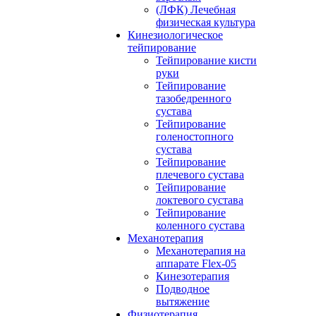
(ЛФК) Лечебная
физическая культура
Кинезиологическое
тейпирование
Тейпирование кисти
руки
Тейпирование
тазобедренного
сустава
Тейпирование
голеностопного
сустава
Тейпирование
плечевого сустава
Тейпирование
локтевого сустава
Тейпирование
коленного сустава
Механотерапия
Механотерапия на
аппарате Flex-05
Кинезотерапия
Подводное
вытяжение
Физиотерапия