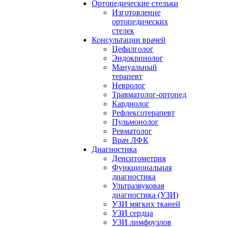
Ортопедические стельки
Изготовление
ортопедических
стелек
Консультации врачей
Цефалголог
Эндокринолог
Мануальный
терапевт
Невролог
Травматолог-ортопед
Кардиолог
Рефлексотерапевт
Пульмонолог
Ревматолог
Врач ЛФК
Диагностика
Денситометрия
Функциональная
диагностика
Ультразвуковая
диагностика (УЗИ)
УЗИ мягких тканей
УЗИ сердца
УЗИ лимфоузлов