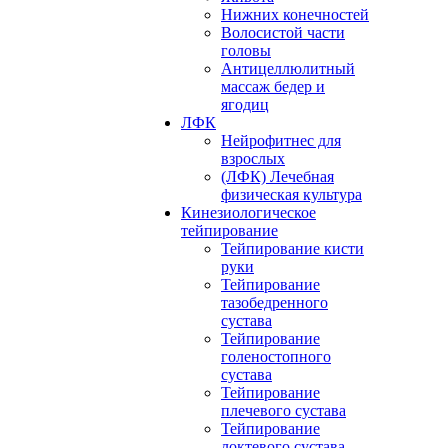
Нижних конечностей
Волосистой части
головы
Антицеллюлитный
массаж бедер и
ягодиц
ЛФК
Нейрофитнес для
взрослых
(ЛФК) Лечебная
физическая культура
Кинезиологическое
тейпирование
Тейпирование кисти
руки
Тейпирование
тазобедренного
сустава
Тейпирование
голеностопного
сустава
Тейпирование
плечевого сустава
Тейпирование
локтевого сустава