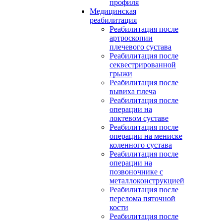
профиля
Медицинская
реабилитация
Реабилитация после
артроскопии
плечевого сустава
Реабилитация после
секвестрированной
грыжи
Реабилитация после
вывиха плеча
Реабилитация после
операции на
локтевом суставе
Реабилитация после
операции на мениске
коленного сустава
Реабилитация после
операции на
позвоночнике с
металлоконструкцией
Реабилитация после
перелома пяточной
кости
Реабилитация после