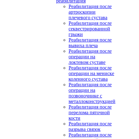
реабилитация
Реабилитация после
артроскопии
плечевого сустава
Реабилитация после
секвестрированной
грыжи
Реабилитация после
вывиха плеча
Реабилитация после
операции на
локтевом суставе
Реабилитация после
операции на мениске
коленного сустава
Реабилитация после
операции на
позвоночнике с
металлоконструкцией
Реабилитация после
перелома пяточной
кости
Реабилитация после
разрыва связок
Реабилитация после