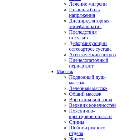
Лечение мигрени
Головная боль
напряжения
Дисциркуляторная
энцефалопатия
Последствия
инсульта
Деформирующий
остеоартроз сустава
Асептический некроз
Плечелопаточный
периартрит
Массаж
Подводный душ-
массаж
Лечебный массаж
Общий массаж
Воротниковой зоны
Верхних конечностей
Пояснично-
крестцовой области
Спины
Шейно-грудного
отдела
Живота