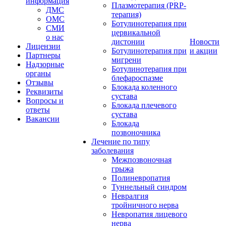
информация
Плазмотерапия (PRP-
ДМС
терапия)
ОМС
Ботулинотерапия при
СМИ
цервикальной
о нас
дистонии
Новости
Лицензии
Ботулинотерапия при
и акции
Партнеры
мигрени
Надзорные
Ботулинотерапия при
органы
блефароспазме
Отзывы
Блокада коленного
Реквизиты
сустава
Вопросы и
Блокада плечевого
ответы
сустава
Вакансии
Блокада
позвоночника
Лечение по типу
заболевания
Межпозвоночная
грыжа
Полиневропатия
Туннельный синдром
Невралгия
тройничного нерва
Невропатия лицевого
нерва