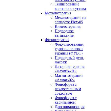
Тейпирование
коленного сустава
Механотерапия
Механотерапия на
аппарате Flex-05
Кинезотерапия
Подводное
вытяжение
Физиотерапия
Фокусированная
ударно-волновая
терапия (ФУВТ)
Подводный душ-
массаж
Лазерная терапия
«Лазмик-01»
Магнитотерапия
«Алмаг-02»
Фонофорез с
лекарственным
средством
Фонофорез с
карипаином
Дарсонвализация