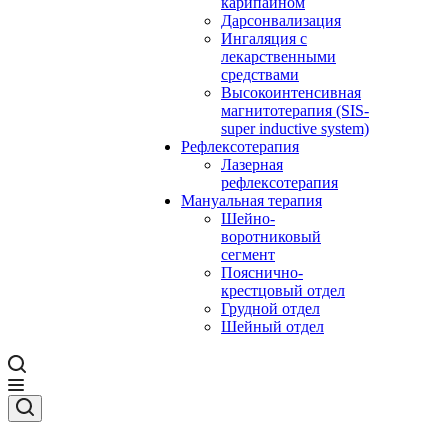
карипаином
Дарсонвализация
Ингаляция с
лекарственными
средствами
Высокоинтенсивная
магнитотерапия (SIS-
super inductive system)
Рефлексотерапия
Лазерная
рефлексотерапия
Мануальная терапия
Шейно-
воротниковый
сегмент
Пояснично-
крестцовый отдел
Грудной отдел
Шейный отдел