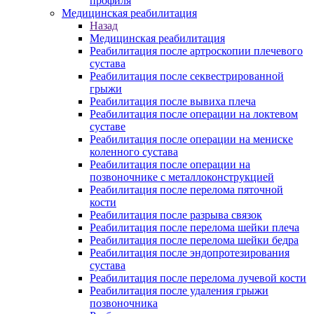
профиля
Медицинская реабилитация
Назад
Медицинская реабилитация
Реабилитация после артроскопии плечевого
сустава
Реабилитация после секвестрированной
грыжи
Реабилитация после вывиха плеча
Реабилитация после операции на локтевом
суставе
Реабилитация после операции на мениске
коленного сустава
Реабилитация после операции на
позвоночнике с металлоконструкцией
Реабилитация после перелома пяточной
кости
Реабилитация после разрыва связок
Реабилитация после перелома шейки плеча
Реабилитация после перелома шейки бедра
Реабилитация после эндопротезирования
сустава
Реабилитация после перелома лучевой кости
Реабилитация после удаления грыжи
позвоночника