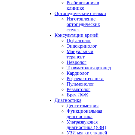
Реабилитация в
клинике
Ортопедические стельки
Изготовление
ортопедических
стелек
Консультации врачей
Цефалголог
Эндокринолог
Мануальный
терапевт
Невролог
Травматолог-ортопед
Кардиолог
Рефлексотерапевт
Пульмонолог
Ревматолог
Врач ЛФК
Диагностика
Денситометрия
Функциональная
диагностика
Ультразвуковая
диагностика (УЗИ)
УЗИ мягких тканей