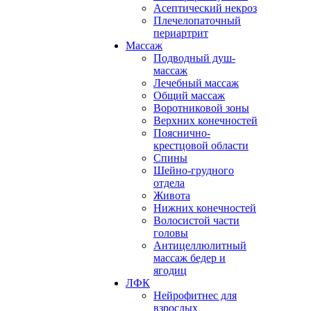
Асептический некроз
Плечелопаточный
периартрит
Массаж
Подводный душ-
массаж
Лечебный массаж
Общий массаж
Воротниковой зоны
Верхних конечностей
Пояснично-
крестцовой области
Спины
Шейно-грудного
отдела
Живота
Нижних конечностей
Волосистой части
головы
Антицеллюлитный
массаж бедер и
ягодиц
ЛФК
Нейрофитнес для
взрослых