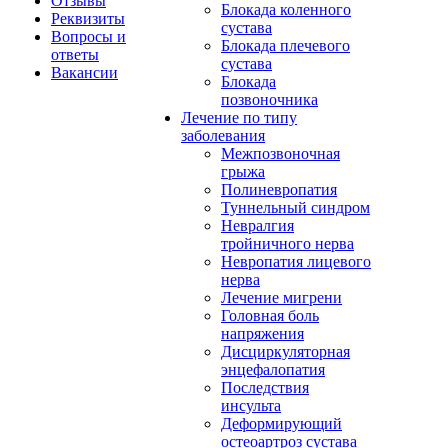
Отзывы
Блокада коленного
Реквизиты
сустава
Вопросы и
Блокада плечевого
ответы
сустава
Вакансии
Блокада
позвоночника
Лечение по типу
заболевания
Межпозвоночная
грыжа
Полиневропатия
Туннельный синдром
Невралгия
тройничного нерва
Невропатия лицевого
нерва
Лечение мигрени
Головная боль
напряжения
Дисциркуляторная
энцефалопатия
Последствия
инсульта
Деформирующий
остеоартроз сустава