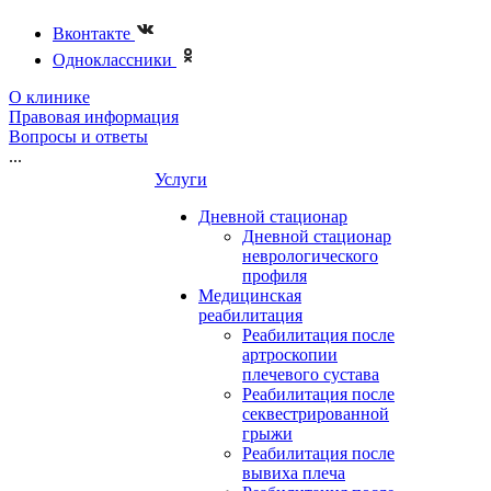
Вконтакте
Одноклассники
О клинике
Правовая информация
Вопросы и ответы
...
Услуги
Дневной стационар
Дневной стационар
неврологического
профиля
Медицинская
реабилитация
Реабилитация после
артроскопии
плечевого сустава
Реабилитация после
секвестрированной
грыжи
Реабилитация после
вывиха плеча