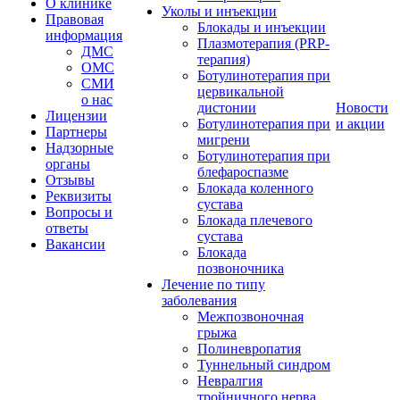
О клинике
Уколы и инъекции
Правовая
Блокады и инъекции
информация
Плазмотерапия (PRP-
ДМС
терапия)
ОМС
Ботулинотерапия при
СМИ
цервикальной
о нас
дистонии
Новости
Лицензии
Ботулинотерапия при
и акции
Партнеры
мигрени
Надзорные
Ботулинотерапия при
органы
блефароспазме
Отзывы
Блокада коленного
Реквизиты
сустава
Вопросы и
Блокада плечевого
ответы
сустава
Вакансии
Блокада
позвоночника
Лечение по типу
заболевания
Межпозвоночная
грыжа
Полиневропатия
Туннельный синдром
Невралгия
тройничного нерва