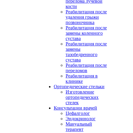
перелома лучевой
кости
Реабилитация после
удаления грыжи
позвоночника
Реабилитация после
замены коленного
сустава
Реабилитация после
замены
тазобедренного
сустава
Реабилитация после
переломов
Реабилитация в
клинике
Ортопедические стельки
Изготовление
ортопедических
стелек
Консультации врачей
Цефалголог
Эндокринолог
Мануальный
терапевт