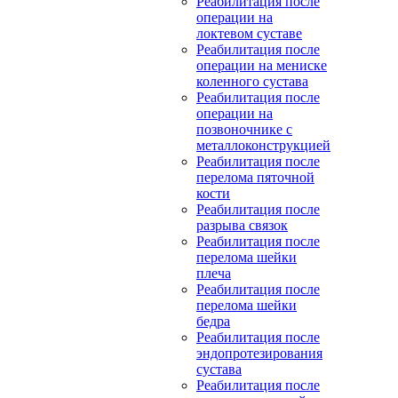
Реабилитация после
операции на
локтевом суставе
Реабилитация после
операции на мениске
коленного сустава
Реабилитация после
операции на
позвоночнике с
металлоконструкцией
Реабилитация после
перелома пяточной
кости
Реабилитация после
разрыва связок
Реабилитация после
перелома шейки
плеча
Реабилитация после
перелома шейки
бедра
Реабилитация после
эндопротезирования
сустава
Реабилитация после