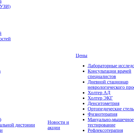
а
(УЗИ)
й
остей
Цены
Лабораторные исслед
а
Консультации врачей
специалистов
Дневной стационар
неврологического пр
Холтер АД
Холтер ЭКГ
Денситометрия
Ортопедические стел
Физиотерапия
)
Мануально-мышечное
Новости и
альной дистонии
тестирование
акции
ни
Рефлексотерапия