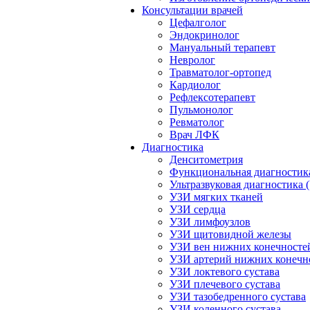
Консультации врачей
Цефалголог
Эндокринолог
Мануальный терапевт
Невролог
Травматолог-ортопед
Кардиолог
Рефлексотерапевт
Пульмонолог
Ревматолог
Врач ЛФК
Диагностика
Денситометрия
Функциональная диагностик
Ультразвуковая диагностика 
УЗИ мягких тканей
УЗИ сердца
УЗИ лимфоузлов
УЗИ щитовидной железы
УЗИ вен нижних конечносте
УЗИ артерий нижних конечн
УЗИ локтевого сустава
УЗИ плечевого сустава
УЗИ тазобедренного сустава
УЗИ коленного сустава