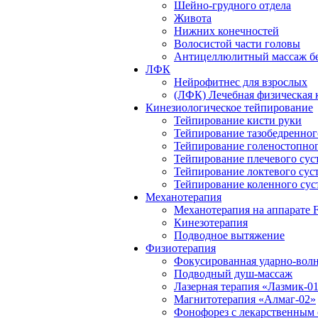
Шейно-грудного отдела
Живота
Нижних конечностей
Волосистой части головы
Антицеллюлитный массаж бе
ЛФК
Нейрофитнес для взрослых
(ЛФК) Лечебная физическая 
Кинезиологическое тейпирование
Тейпирование кисти руки
Тейпирование тазобедренног
Тейпирование голеностопног
Тейпирование плечевого сус
Тейпирование локтевого сус
Тейпирование коленного сус
Механотерапия
Механотерапия на аппарате F
Кинезотерапия
Подводное вытяжение
Физиотерапия
Фокусированная ударно-волн
Подводный душ-массаж
Лазерная терапия «Лазмик-0
Магнитотерапия «Алмаг-02»
Фонофорез с лекарственным 