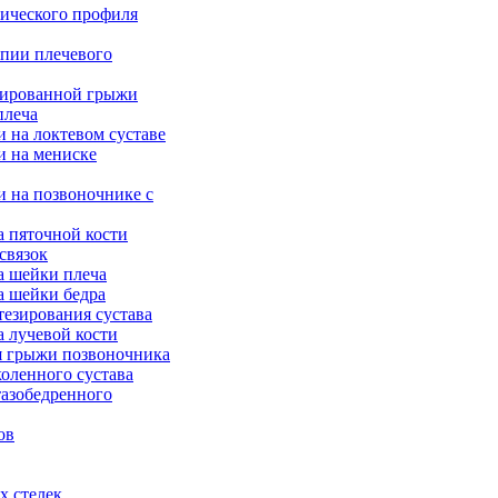
ического профиля
опии плечевого
рированной грыжи
плеча
 на локтевом суставе
и на мениске
и на позвоночнике с
а пяточной кости
связок
а шейки плеча
а шейки бедра
тезирования сустава
а лучевой кости
я грыжи позвоночника
оленного сустава
тазобедренного
ов
х стелек