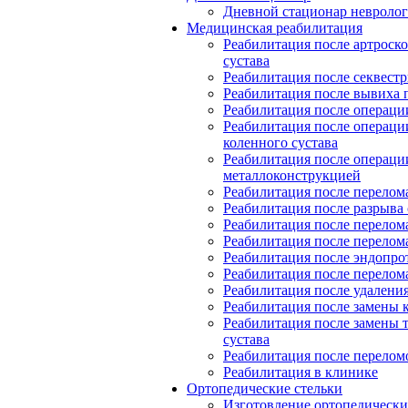
Дневной стационар невролог
Медицинская реабилитация
Реабилитация после артроск
сустава
Реабилитация после секвест
Реабилитация после вывиха 
Реабилитация после операции
Реабилитация после операци
коленного сустава
Реабилитация после операци
металлоконструкцией
Реабилитация после перелом
Реабилитация после разрыва 
Реабилитация после перелом
Реабилитация после перелом
Реабилитация после эндопро
Реабилитация после перелом
Реабилитация после удалени
Реабилитация после замены к
Реабилитация после замены 
сустава
Реабилитация после перелом
Реабилитация в клинике
Ортопедические стельки
Изготовление ортопедически