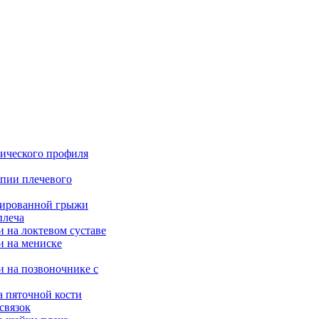
ического профиля
опии плечевого
рированной грыжи
плеча
 на локтевом суставе
и на мениске
и на позвоночнике с
а пяточной кости
связок