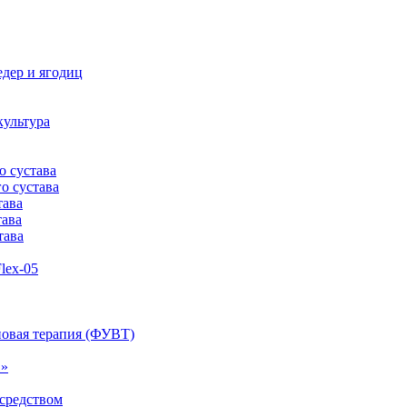
дер и ягодиц
культура
о сустава
о сустава
тава
тава
тава
lex-05
овая терапия (ФУВТ)
1»
средством