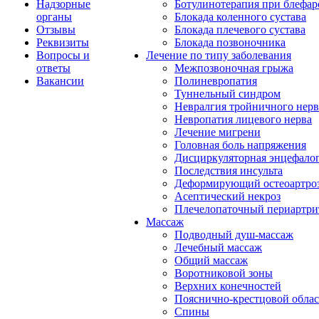
Надзорные
Ботулинотерапия при блефар
органы
Блокада коленного сустава
Отзывы
Блокада плечевого сустава
Реквизиты
Блокада позвоночника
Вопросы и
Лечение по типу заболевания
ответы
Межпозвоночная грыжа
Вакансии
Полиневропатия
Туннельный синдром
Невралгия тройничного нерв
Невропатия лицевого нерва
Лечение мигрени
Головная боль напряжения
Дисциркуляторная энцефало
Последствия инсульта
Деформирующий остеоартроз
Асептический некроз
Плечелопаточный периартри
Массаж
Подводный душ-массаж
Лечебный массаж
Общий массаж
Воротниковой зоны
Верхних конечностей
Пояснично-крестцовой обла
Спины