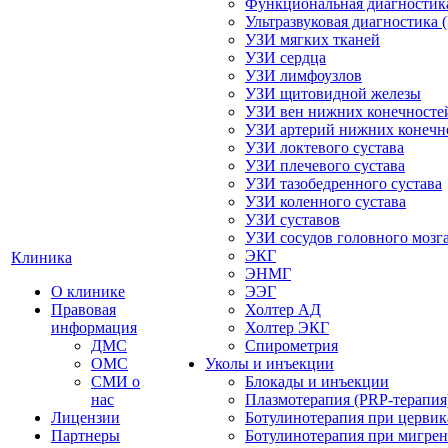
Функциональная диагностик
Ультразвуковая диагностика 
УЗИ мягких тканей
УЗИ сердца
УЗИ лимфоузлов
УЗИ щитовидной железы
УЗИ вен нижних конечносте
УЗИ артерий нижних конечн
УЗИ локтевого сустава
УЗИ плечевого сустава
УЗИ тазобедренного сустава
УЗИ коленного сустава
УЗИ суставов
УЗИ сосудов головного мозг
ЭКГ
Клиника
ЭНМГ
О клинике
ЭЭГ
Правовая
Холтер АД
информация
Холтер ЭКГ
ДМС
Спирометрия
ОМС
Уколы и инъекции
СМИ о
Блокады и инъекции
нас
Плазмотерапия (PRP-терапия
Лицензии
Ботулинотерапия при цервик
Партнеры
Ботулинотерапия при мигре