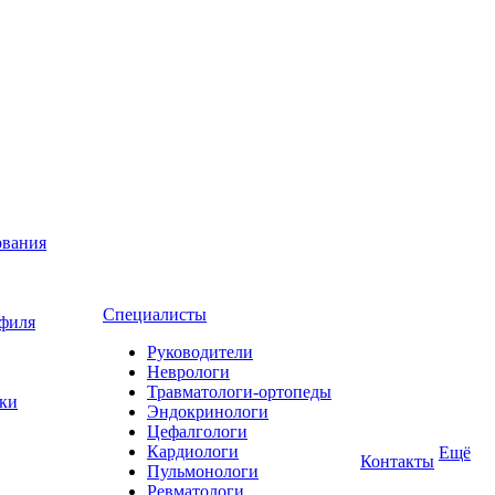
ования
Специалисты
офиля
Руководители
Неврологи
Травматологи-ортопеды
ьки
Эндокринологи
Цефалгологи
Кардиологи
Ещё
Контакты
Пульмонологи
Ревматологи