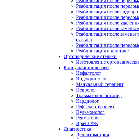
Реабилитация после перелом
Реабилитация после перелом
Реабилитация после эндопро
Реабилитация после перелом
Реабилитация после удалени
Реабилитация после замены к
Реабилитация после замены 
сустава
Реабилитация после перелом
Реабилитация в клинике
Ортопедические стельки
Изготовление ортопедически
Консультации врачей
Цефалголог
Эндокринолог
Мануальный терапевт
Невролог
Травматолог-ортопед
Кардиолог
Рефлексотерапевт
Пульмонолог
Ревматолог
Врач ЛФК
Диагностика
Денситометрия