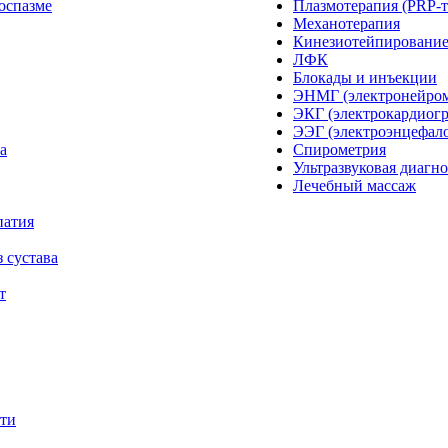
оспазме
Плазмотерапия (PRP-т
Механотерапия
Кинезиотейпировани
ЛФК
Блокады и инъекции
ЭНМГ (электронейро
ЭКГ (электрокардиог
ЭЭГ (электроэнцефал
а
Спирометрия
Ультразвуковая диагн
Лечебный массаж
патия
 сустава
т
сти