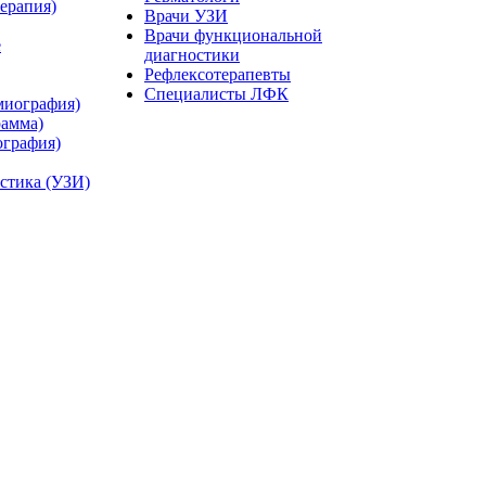
ерапия)
Врачи УЗИ
Врачи функциональной
е
диагностики
Рефлексотерапевты
Специалисты ЛФК
миография)
рамма)
ография)
остика (УЗИ)