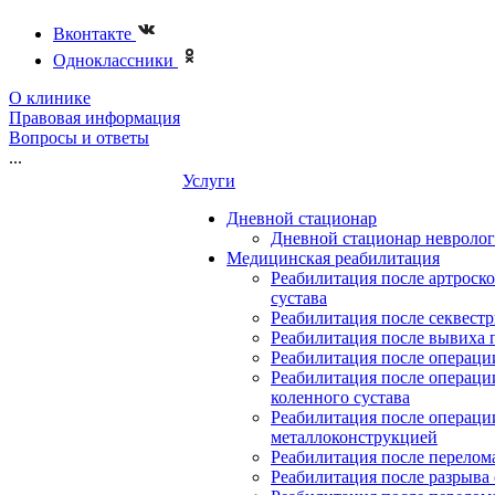
Вконтакте
Одноклассники
О клинике
Правовая информация
Вопросы и ответы
...
Услуги
Дневной стационар
Дневной стационар невролог
Медицинская реабилитация
Реабилитация после артроск
сустава
Реабилитация после секвест
Реабилитация после вывиха 
Реабилитация после операции
Реабилитация после операци
коленного сустава
Реабилитация после операци
металлоконструкцией
Реабилитация после перелом
Реабилитация после разрыва 