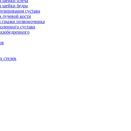
а шейки плеча
а шейки бедра
тезирования сустава
а лучевой кости
я грыжи позвоночника
оленного сустава
тазобедренного
ов
х стелек