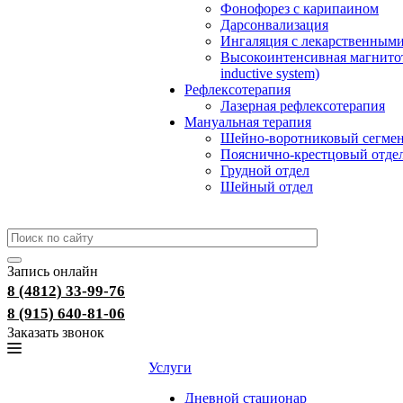
Фонофорез с карипаином
Дарсонвализация
Ингаляция с лекарственными
Высокоинтенсивная магнитот
inductive system)
Рефлексотерапия
Лазерная рефлексотерапия
Мануальная терапия
Шейно-воротниковый сегме
Пояснично-крестцовый отде
Грудной отдел
Шейный отдел
Запись онлайн
8 (4812) 33-99-76
8 (915) 640-81-06
Заказать звонок
Услуги
Дневной стационар