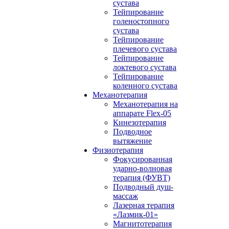
сустава
Тейпирование
голеностопного
сустава
Тейпирование
плечевого сустава
Тейпирование
локтевого сустава
Тейпирование
коленного сустава
Механотерапия
Механотерапия на
аппарате Flex-05
Кинезотерапия
Подводное
вытяжение
Физиотерапия
Фокусированная
ударно-волновая
терапия (ФУВТ)
Подводный душ-
массаж
Лазерная терапия
«Лазмик-01»
Магнитотерапия