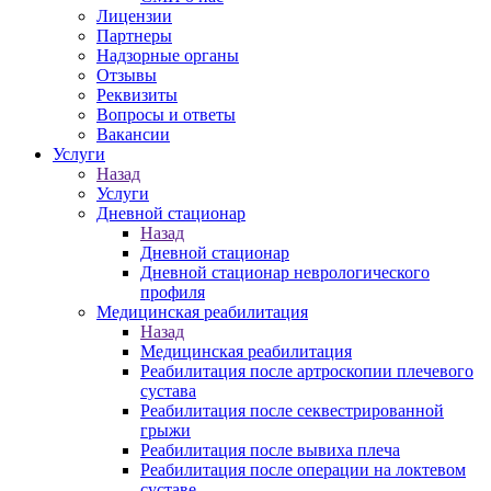
Лицензии
Партнеры
Надзорные органы
Отзывы
Реквизиты
Вопросы и ответы
Вакансии
Услуги
Назад
Услуги
Дневной стационар
Назад
Дневной стационар
Дневной стационар неврологического
профиля
Медицинская реабилитация
Назад
Медицинская реабилитация
Реабилитация после артроскопии плечевого
сустава
Реабилитация после секвестрированной
грыжи
Реабилитация после вывиха плеча
Реабилитация после операции на локтевом
суставе