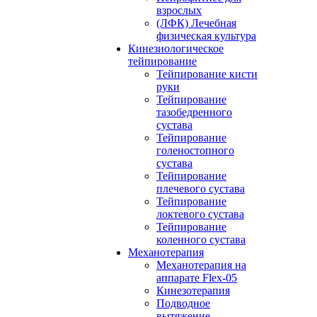
взрослых
(ЛФК) Лечебная
физическая культура
Кинезиологическое
тейпирование
Тейпирование кисти
руки
Тейпирование
тазобедренного
сустава
Тейпирование
голеностопного
сустава
Тейпирование
плечевого сустава
Тейпирование
локтевого сустава
Тейпирование
коленного сустава
Механотерапия
Механотерапия на
аппарате Flex-05
Кинезотерапия
Подводное
вытяжение