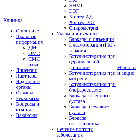
ЭНМГ
ЭЭГ
Холтер АД
Клиника
Холтер ЭКГ
Спирометрия
О клинике
Уколы и инъекции
Правовая
Блокады и инъекции
информация
Плазмотерапия (PRP-
ДМС
терапия)
ОМС
Ботулинотерапия при
СМИ
цервикальной
о нас
дистонии
Новости
Лицензии
Ботулинотерапия при
и акции
Партнеры
мигрени
Надзорные
Ботулинотерапия при
органы
блефароспазме
Отзывы
Блокада коленного
Реквизиты
сустава
Вопросы и
Блокада плечевого
ответы
сустава
Вакансии
Блокада
позвоночника
Лечение по типу
заболевания