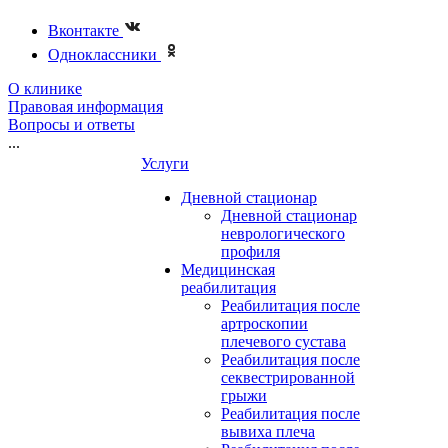
Вконтакте
Одноклассники
О клинике
Правовая информация
Вопросы и ответы
...
Услуги
Дневной стационар
Дневной стационар
неврологического
профиля
Медицинская
реабилитация
Реабилитация после
артроскопии
плечевого сустава
Реабилитация после
секвестрированной
грыжи
Реабилитация после
вывиха плеча