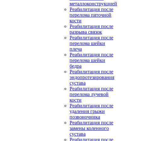
металлоконструкцией
Реабилитация после
перелома пяточной
кости
Реабилитация после
разрыва связок
Реабилитация после
перелома шейки
плеча
Реабилитация после
перелома шейки
бедра
Реабилитация после
эндопротезирования
сустава
Реабилитация после
перелома лучевой
кости
Реабилитация после
удаления грыжи
позвоночника
Реабилитация после
замены коленного
сустава
Реабилитация после