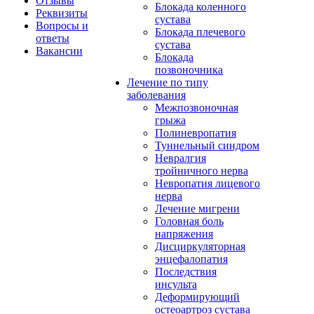
Отзывы
Блокада коленного
Реквизиты
сустава
Вопросы и
Блокада плечевого
ответы
сустава
Вакансии
Блокада
позвоночника
Лечение по типу
заболевания
Межпозвоночная
грыжа
Полиневропатия
Туннельный синдром
Невралгия
тройничного нерва
Невропатия лицевого
нерва
Лечение мигрени
Головная боль
напряжения
Дисциркуляторная
энцефалопатия
Последствия
инсульта
Деформирующий
остеоартроз сустава