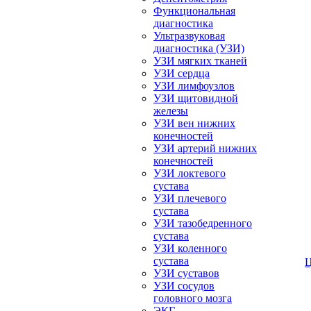
Функциональная
диагностика
Ультразвуковая
диагностика (УЗИ)
УЗИ мягких тканей
УЗИ сердца
УЗИ лимфоузлов
УЗИ щитовидной
железы
УЗИ вен нижних
конечностей
УЗИ артерий нижних
конечностей
УЗИ локтевого
сустава
УЗИ плечевого
сустава
УЗИ тазобедренного
сустава
УЗИ коленного
сустава
УЗИ суставов
УЗИ сосудов
головного мозга
ЭКГ