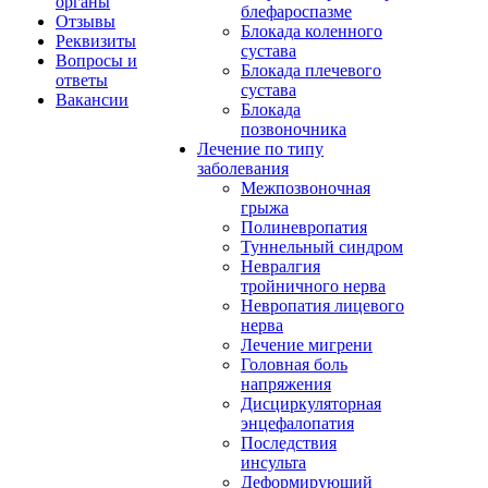
органы
блефароспазме
Отзывы
Блокада коленного
Реквизиты
сустава
Вопросы и
Блокада плечевого
ответы
сустава
Вакансии
Блокада
позвоночника
Лечение по типу
заболевания
Межпозвоночная
грыжа
Полиневропатия
Туннельный синдром
Невралгия
тройничного нерва
Невропатия лицевого
нерва
Лечение мигрени
Головная боль
напряжения
Дисциркуляторная
энцефалопатия
Последствия
инсульта
Деформирующий