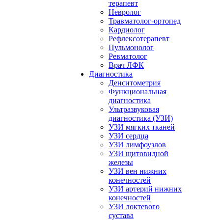
терапевт
Невролог
Травматолог-ортопед
Кардиолог
Рефлексотерапевт
Пульмонолог
Ревматолог
Врач ЛФК
Диагностика
Денситометрия
Функциональная
диагностика
Ультразвуковая
диагностика (УЗИ)
УЗИ мягких тканей
УЗИ сердца
УЗИ лимфоузлов
УЗИ щитовидной
железы
УЗИ вен нижних
конечностей
УЗИ артерий нижних
конечностей
УЗИ локтевого
сустава