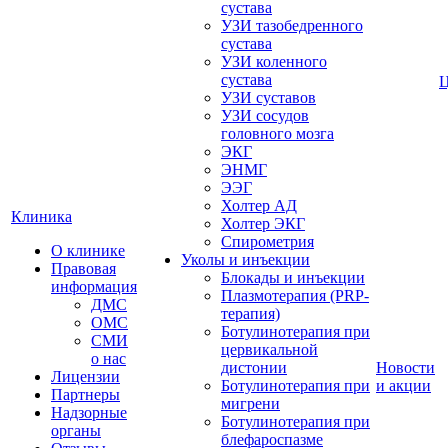
сустава
УЗИ тазобедренного
сустава
УЗИ коленного
сустава
УЗИ суставов
УЗИ сосудов
головного мозга
ЭКГ
ЭНМГ
ЭЭГ
Холтер АД
Клиника
Холтер ЭКГ
Спирометрия
О клинике
Уколы и инъекции
Правовая
Блокады и инъекции
информация
Плазмотерапия (PRP-
ДМС
терапия)
ОМС
Ботулинотерапия при
СМИ
цервикальной
о нас
дистонии
Новости
Лицензии
Ботулинотерапия при
и акции
Партнеры
мигрени
Надзорные
Ботулинотерапия при
органы
блефароспазме