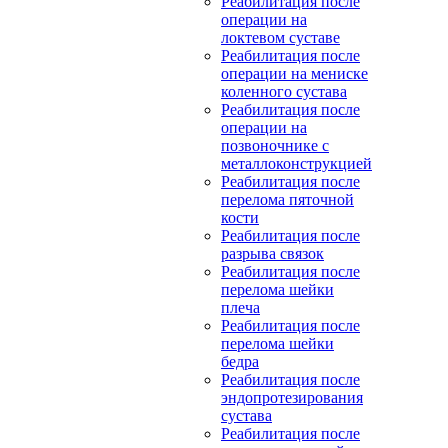
Реабилитация после
операции на
локтевом суставе
Реабилитация после
операции на мениске
коленного сустава
Реабилитация после
операции на
позвоночнике с
металлоконструкцией
Реабилитация после
перелома пяточной
кости
Реабилитация после
разрыва связок
Реабилитация после
перелома шейки
плеча
Реабилитация после
перелома шейки
бедра
Реабилитация после
эндопротезирования
сустава
Реабилитация после