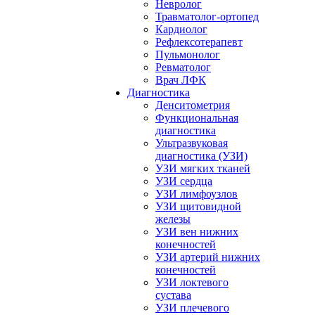
Невролог
Травматолог-ортопед
Кардиолог
Рефлексотерапевт
Пульмонолог
Ревматолог
Врач ЛФК
Диагностика
Денситометрия
Функциональная
диагностика
Ультразвуковая
диагностика (УЗИ)
УЗИ мягких тканей
УЗИ сердца
УЗИ лимфоузлов
УЗИ щитовидной
железы
УЗИ вен нижних
конечностей
УЗИ артерий нижних
конечностей
УЗИ локтевого
сустава
УЗИ плечевого