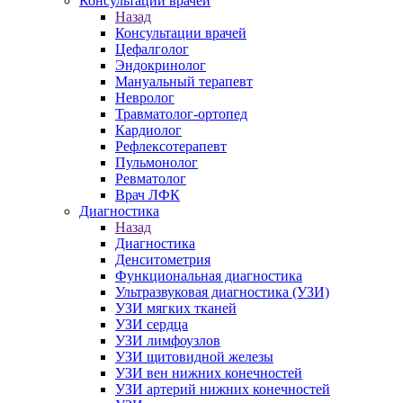
Консультации врачей
Назад
Консультации врачей
Цефалголог
Эндокринолог
Мануальный терапевт
Невролог
Травматолог-ортопед
Кардиолог
Рефлексотерапевт
Пульмонолог
Ревматолог
Врач ЛФК
Диагностика
Назад
Диагностика
Денситометрия
Функциональная диагностика
Ультразвуковая диагностика (УЗИ)
УЗИ мягких тканей
УЗИ сердца
УЗИ лимфоузлов
УЗИ щитовидной железы
УЗИ вен нижних конечностей
УЗИ артерий нижних конечностей