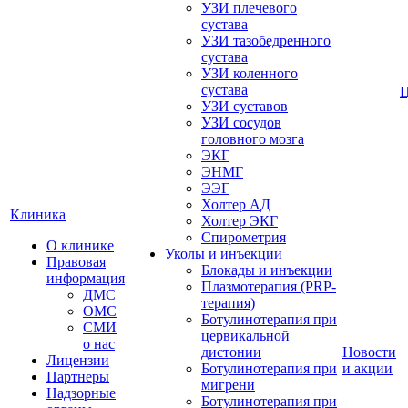
УЗИ плечевого
сустава
УЗИ тазобедренного
сустава
УЗИ коленного
сустава
УЗИ суставов
УЗИ сосудов
головного мозга
ЭКГ
ЭНМГ
ЭЭГ
Холтер АД
Клиника
Холтер ЭКГ
Спирометрия
О клинике
Уколы и инъекции
Правовая
Блокады и инъекции
информация
Плазмотерапия (PRP-
ДМС
терапия)
ОМС
Ботулинотерапия при
СМИ
цервикальной
о нас
дистонии
Новости
Лицензии
Ботулинотерапия при
и акции
Партнеры
мигрени
Надзорные
Ботулинотерапия при