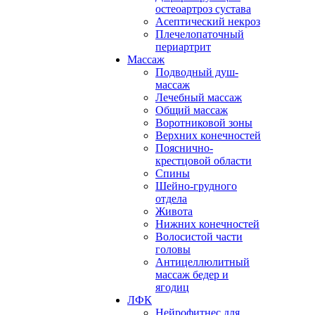
остеоартроз сустава
Асептический некроз
Плечелопаточный
периартрит
Массаж
Подводный душ-
массаж
Лечебный массаж
Общий массаж
Воротниковой зоны
Верхних конечностей
Пояснично-
крестцовой области
Спины
Шейно-грудного
отдела
Живота
Нижних конечностей
Волосистой части
головы
Антицеллюлитный
массаж бедер и
ягодиц
ЛФК
Нейрофитнес для