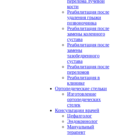
перелома лучевой
кости
Реабилитация после
удаления грыжи
позвоночника
Реабилитация после
замены коленного
сустава
Реабилитация после
замены
тазобедренного
сустава
Реабилитация после
переломов
Реабилитация в
клинике
Ортопедические стельки
Изготовление
ортопедических
стелек
Консультации врачей
Цефалголог
Эндокринолог
Мануальный
терапевт