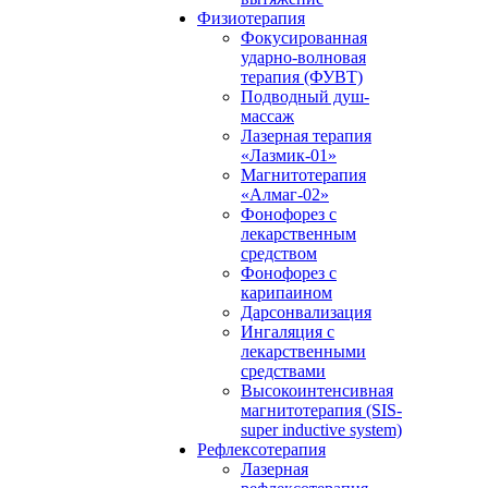
Физиотерапия
Фокусированная
ударно-волновая
терапия (ФУВТ)
Подводный душ-
массаж
Лазерная терапия
«Лазмик-01»
Магнитотерапия
«Алмаг-02»
Фонофорез с
лекарственным
средством
Фонофорез с
карипаином
Дарсонвализация
Ингаляция с
лекарственными
средствами
Высокоинтенсивная
магнитотерапия (SIS-
super inductive system)
Рефлексотерапия
Лазерная