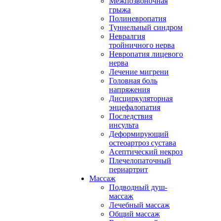
Межпозвоночная
грыжа
Полиневропатия
Туннельный синдром
Невралгия
тройничного нерва
Невропатия лицевого
нерва
Лечение мигрени
Головная боль
напряжения
Дисциркуляторная
энцефалопатия
Последствия
инсульта
Деформирующий
остеоартроз сустава
Асептический некроз
Плечелопаточный
периартрит
Массаж
Подводный душ-
массаж
Лечебный массаж
Общий массаж