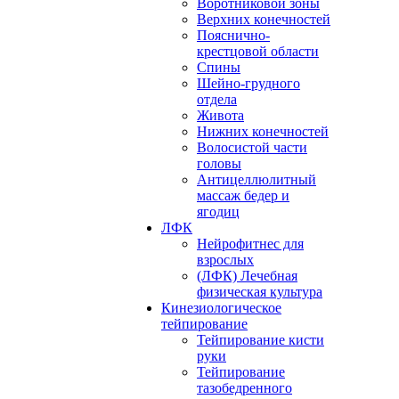
Воротниковой зоны
Верхних конечностей
Пояснично-
крестцовой области
Спины
Шейно-грудного
отдела
Живота
Нижних конечностей
Волосистой части
головы
Антицеллюлитный
массаж бедер и
ягодиц
ЛФК
Нейрофитнес для
взрослых
(ЛФК) Лечебная
физическая культура
Кинезиологическое
тейпирование
Тейпирование кисти
руки
Тейпирование
тазобедренного