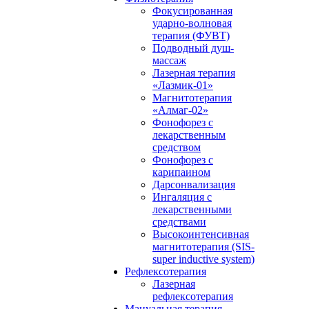
Фокусированная
ударно-волновая
терапия (ФУВТ)
Подводный душ-
массаж
Лазерная терапия
«Лазмик-01»
Магнитотерапия
«Алмаг-02»
Фонофорез с
лекарственным
средством
Фонофорез с
карипаином
Дарсонвализация
Ингаляция с
лекарственными
средствами
Высокоинтенсивная
магнитотерапия (SIS-
super inductive system)
Рефлексотерапия
Лазерная
рефлексотерапия
Мануальная терапия