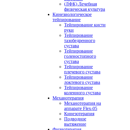
(ЛФК) Лечебная
физическая культура
Кинезиологическое
тейпирование
Тейпирование кисти
руки
Тейпирование
тазобедренного
сустава
Тейпирование
голеностопного
сустава
Тейпирование
плечевого сустава
Тейпирование
локтевого сустава
Тейпирование
коленного сустава
Механотерапия
Механотерапия на
аппарате Flex-05
Кинезотерапия
Подводное
вытяжение
Физиотерапия