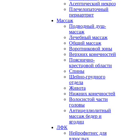
Асептический некроз
Плечелопаточный
периартрит
Массаж
Подводный душ-
массаж
Лечебный массаж
Общий массаж
Воротниковой зоны
Верхних конечностей
Пояснично-
крестцовой области
Спины
Шейно-грудного
отдела
Живота
Нижних конечностей
Волосистой части
головы
Антицеллюлитный
массаж бедер и
ягодиц
ЛФК
Нейрофитнес для
взрослых