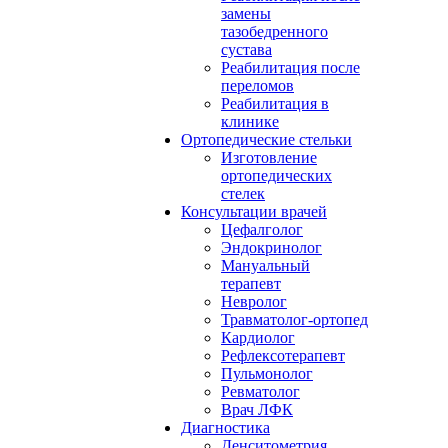
замены
тазобедренного
сустава
Реабилитация после
переломов
Реабилитация в
клинике
Ортопедические стельки
Изготовление
ортопедических
стелек
Консультации врачей
Цефалголог
Эндокринолог
Мануальный
терапевт
Невролог
Травматолог-ортопед
Кардиолог
Рефлексотерапевт
Пульмонолог
Ревматолог
Врач ЛФК
Диагностика
Денситометрия