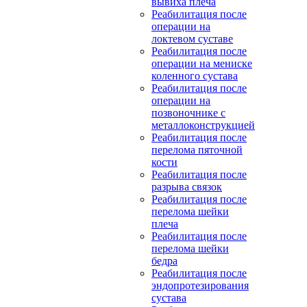
вывиха плеча
Реабилитация после
операции на
локтевом суставе
Реабилитация после
операции на мениске
коленного сустава
Реабилитация после
операции на
позвоночнике с
металлоконструкцией
Реабилитация после
перелома пяточной
кости
Реабилитация после
разрыва связок
Реабилитация после
перелома шейки
плеча
Реабилитация после
перелома шейки
бедра
Реабилитация после
эндопротезирования
сустава