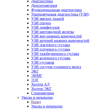
Диагностика
Денситометрия
Функциональная диагностика
Ультразвуковая диагностика (УЗИ)
УЗИ мягких тканей
УЗИ сердца
УЗИ лимфоузлов
УЗИ щитовидной железы
УЗИ вен нижних конечностей
УЗИ артерий нижних конечностей
УЗИ локтевого сустава
УЗИ плечевого сустава
УЗИ тазобедренного сустава
УЗИ коленного сустава
УЗИ суставов
УЗИ сосудов головного мозга
ЭКГ
ЭНМГ
ЭЭГ
Холтер АД
Холтер ЭКГ
Спирометрия
Уколы и инъекции
Назад
Уколы и инъекции