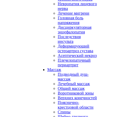
Невропатия лицевого
нерва
Лечение мигрени
Головная боль
напряжения
Дисциркуляторная
энцефалопатия
Последствия
инсульта
Деформирующий
остеоартроз сустава
Асептический некроз
Плечелопаточный
периартрит
Массаж
Подводный душ-
массаж
Лечебный массаж
Общий массаж
Воротниковой зоны
Верхних конечностей
Пояснично-
крестцовой области
Спины
Шейно-грудного