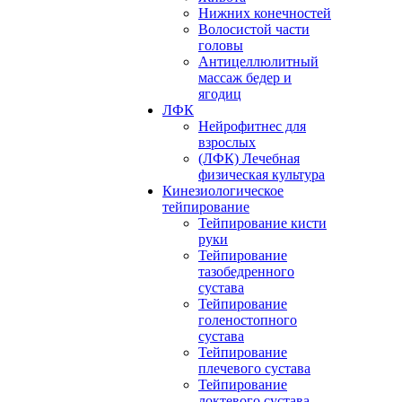
Нижних конечностей
Волосистой части
головы
Антицеллюлитный
массаж бедер и
ягодиц
ЛФК
Нейрофитнес для
взрослых
(ЛФК) Лечебная
физическая культура
Кинезиологическое
тейпирование
Тейпирование кисти
руки
Тейпирование
тазобедренного
сустава
Тейпирование
голеностопного
сустава
Тейпирование
плечевого сустава
Тейпирование
локтевого сустава