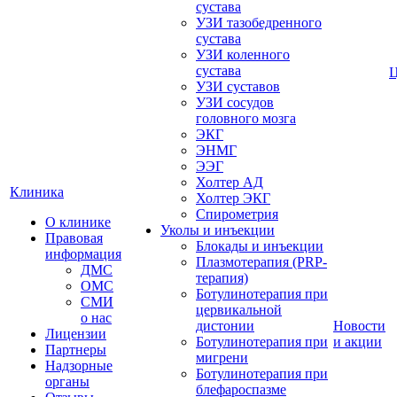
сустава
УЗИ тазобедренного
сустава
УЗИ коленного
сустава
УЗИ суставов
УЗИ сосудов
головного мозга
ЭКГ
ЭНМГ
ЭЭГ
Холтер АД
Клиника
Холтер ЭКГ
Спирометрия
О клинике
Уколы и инъекции
Правовая
Блокады и инъекции
информация
Плазмотерапия (PRP-
ДМС
терапия)
ОМС
Ботулинотерапия при
СМИ
цервикальной
о нас
дистонии
Новости
Лицензии
Ботулинотерапия при
и акции
Партнеры
мигрени
Надзорные
Ботулинотерапия при
органы
блефароспазме