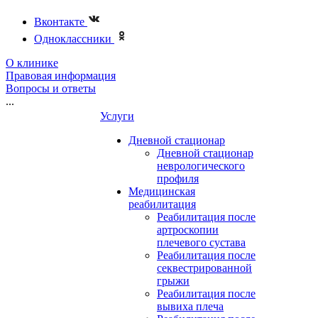
Вконтакте
Одноклассники
О клинике
Правовая информация
Вопросы и ответы
...
Услуги
Дневной стационар
Дневной стационар
неврологического
профиля
Медицинская
реабилитация
Реабилитация после
артроскопии
плечевого сустава
Реабилитация после
секвестрированной
грыжи
Реабилитация после
вывиха плеча