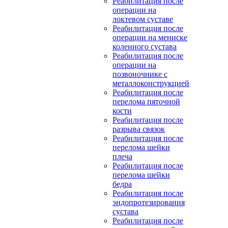
Реабилитация после
операции на
локтевом суставе
Реабилитация после
операции на мениске
коленного сустава
Реабилитация после
операции на
позвоночнике с
металлоконструкцией
Реабилитация после
перелома пяточной
кости
Реабилитация после
разрыва связок
Реабилитация после
перелома шейки
плеча
Реабилитация после
перелома шейки
бедра
Реабилитация после
эндопротезирования
сустава
Реабилитация после