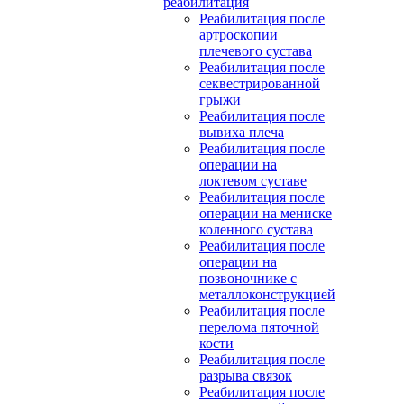
реабилитация
Реабилитация после
артроскопии
плечевого сустава
Реабилитация после
секвестрированной
грыжи
Реабилитация после
вывиха плеча
Реабилитация после
операции на
локтевом суставе
Реабилитация после
операции на мениске
коленного сустава
Реабилитация после
операции на
позвоночнике с
металлоконструкцией
Реабилитация после
перелома пяточной
кости
Реабилитация после
разрыва связок
Реабилитация после