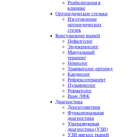
Реабилитация в
клинике
Ортопедические стельки
Изготовление
ортопедических
стелек
Консультации врачей
Цефалголог
Эндокринолог
Мануальный
терапевт
Невролог
Травматолог-ортопед
Кардиолог
Рефлексотерапевт
Пульмонолог
Ревматолог
Врач ЛФК
Диагностика
Денситометрия
Функциональная
диагностика
Ультразвуковая
диагностика (УЗИ)
УЗИ мягких тканей