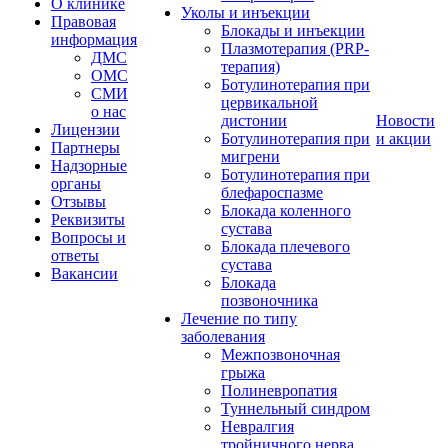
О клинике
Уколы и инъекции
Правовая
Блокады и инъекции
информация
Плазмотерапия (PRP-
ДМС
терапия)
ОМС
Ботулинотерапия при
СМИ
цервикальной
о нас
дистонии
Новости
Лицензии
Ботулинотерапия при
и акции
Партнеры
мигрени
Надзорные
Ботулинотерапия при
органы
блефароспазме
Отзывы
Блокада коленного
Реквизиты
сустава
Вопросы и
Блокада плечевого
ответы
сустава
Вакансии
Блокада
позвоночника
Лечение по типу
заболевания
Межпозвоночная
грыжа
Полиневропатия
Туннельный синдром
Невралгия
тройничного нерва