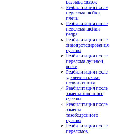
разрыва связок
Реабилитация после
перелома шейки
плеча
Реабилитация после
перелома шейки
бедра
Реабилитация после
эндопротезирования
сустава
Реабилитация после
перелома лучевой
кости
Реабилитация после
удаления грыжи
позвоночника
Реабилитация после
замены коленного
сустава
Реабилитация после
замены
тазобедренного
сустава
Реабилитация после
переломов