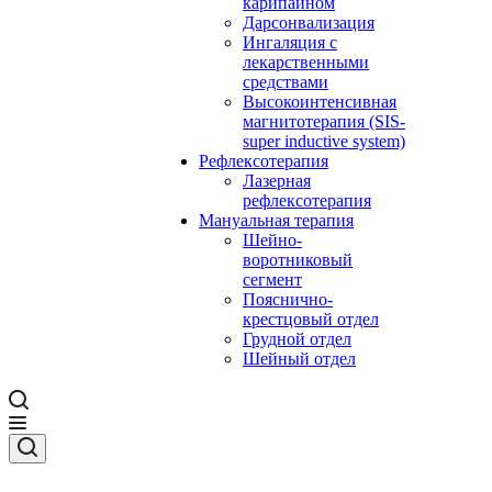
карипаином
Дарсонвализация
Ингаляция с
лекарственными
средствами
Высокоинтенсивная
магнитотерапия (SIS-
super inductive system)
Рефлексотерапия
Лазерная
рефлексотерапия
Мануальная терапия
Шейно-
воротниковый
сегмент
Пояснично-
крестцовый отдел
Грудной отдел
Шейный отдел