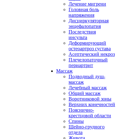
Лечение мигрени
Головная боль
напряжения
Дисциркуляторная
энцефалопатия
Последствия
инсульта
Деформирующий
остеоартроз сустава
Асептический некроз
Плечелопаточный
периартрит
Массаж
Подводный душ-
массаж
Лечебный массаж
Общий массаж
Воротниковой зоны
Верхних конечностей
Пояснично-
крестцовой области
Спины
Шейно-грудного
отдела
Живота