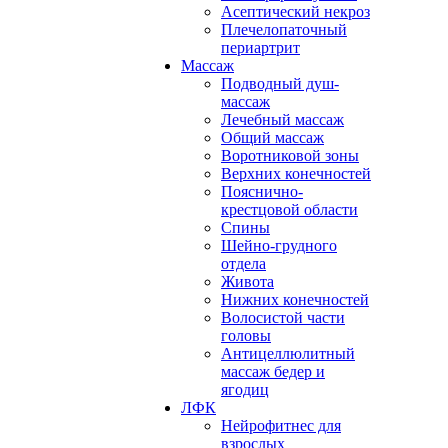
Асептический некроз
Плечелопаточный
периартрит
Массаж
Подводный душ-
массаж
Лечебный массаж
Общий массаж
Воротниковой зоны
Верхних конечностей
Пояснично-
крестцовой области
Спины
Шейно-грудного
отдела
Живота
Нижних конечностей
Волосистой части
головы
Антицеллюлитный
массаж бедер и
ягодиц
ЛФК
Нейрофитнес для
взрослых