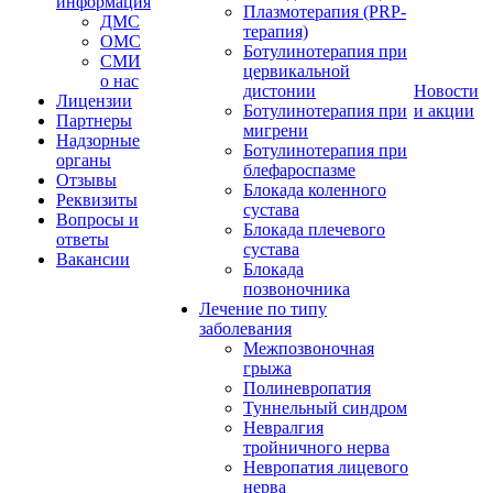
информация
Плазмотерапия (PRP-
ДМС
терапия)
ОМС
Ботулинотерапия при
СМИ
цервикальной
о нас
дистонии
Новости
Лицензии
Ботулинотерапия при
и акции
Партнеры
мигрени
Надзорные
Ботулинотерапия при
органы
блефароспазме
Отзывы
Блокада коленного
Реквизиты
сустава
Вопросы и
Блокада плечевого
ответы
сустава
Вакансии
Блокада
позвоночника
Лечение по типу
заболевания
Межпозвоночная
грыжа
Полиневропатия
Туннельный синдром
Невралгия
тройничного нерва
Невропатия лицевого
нерва