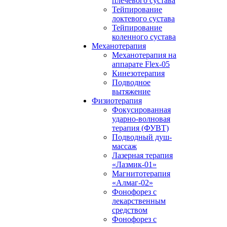
плечевого сустава
Тейпирование
локтевого сустава
Тейпирование
коленного сустава
Механотерапия
Механотерапия на
аппарате Flex-05
Кинезотерапия
Подводное
вытяжение
Физиотерапия
Фокусированная
ударно-волновая
терапия (ФУВТ)
Подводный душ-
массаж
Лазерная терапия
«Лазмик-01»
Магнитотерапия
«Алмаг-02»
Фонофорез с
лекарственным
средством
Фонофорез с