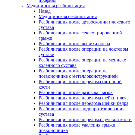
профиля
Медицинская реабилитация
Назад
Медицинская реабилитация
Реабилитация после артроскопии плечевого
сустава
Реабилитация после секвестрированной
грыжи
Реабилитация после вывиха плеча
Реабилитация после операции на локтевом
суставе
Реабилитация после операции на мениске
коленного сустава
Реабилитация после операции на
позвоночнике с металлоконструкцией
Реабилитация после перелома пяточной
кости
Реабилитация после разрыва связок
Реабилитация после перелома шейки плеча
Реабилитация после перелома шейки бедра
Реабилитация после эндопротезирования
сустава
Реабилитация после перелома лучевой кости
Реабилитация после удаления грыжи
позвоночника