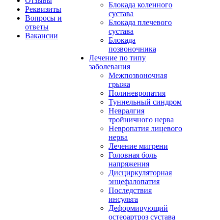
Отзывы
Блокада коленного
Реквизиты
сустава
Вопросы и
Блокада плечевого
ответы
сустава
Вакансии
Блокада
позвоночника
Лечение по типу
заболевания
Межпозвоночная
грыжа
Полиневропатия
Туннельный синдром
Невралгия
тройничного нерва
Невропатия лицевого
нерва
Лечение мигрени
Головная боль
напряжения
Дисциркуляторная
энцефалопатия
Последствия
инсульта
Деформирующий
остеоартроз сустава