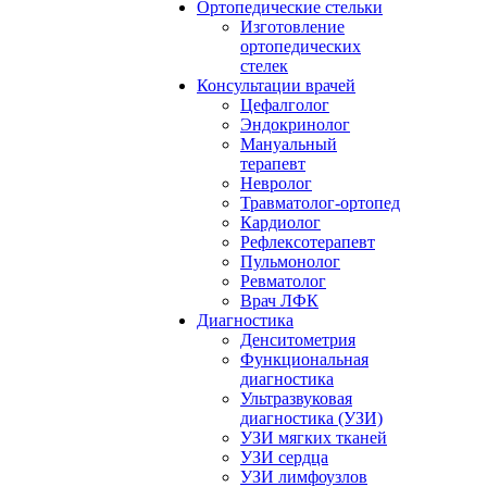
Ортопедические стельки
Изготовление
ортопедических
стелек
Консультации врачей
Цефалголог
Эндокринолог
Мануальный
терапевт
Невролог
Травматолог-ортопед
Кардиолог
Рефлексотерапевт
Пульмонолог
Ревматолог
Врач ЛФК
Диагностика
Денситометрия
Функциональная
диагностика
Ультразвуковая
диагностика (УЗИ)
УЗИ мягких тканей
УЗИ сердца
УЗИ лимфоузлов