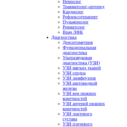
Невролог
Травматолог-ортопед
Кардиолог
Рефлексотерапевт
Пульмонолог
Ревматолог
Врач ЛФК
Диагностика
Денситометрия
Функциональная
диагностика
Ультразвуковая
диагностика (УЗИ)
УЗИ мягких тканей
УЗИ сердца
УЗИ лимфоузлов
УЗИ щитовидной
железы
УЗИ вен нижних
конечностей
УЗИ артерий нижних
конечностей
УЗИ локтевого
сустава
УЗИ плечевого