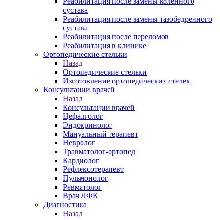
Реабилитация после замены коленного
сустава
Реабилитация после замены тазобедренного
сустава
Реабилитация после переломов
Реабилитация в клинике
Ортопедические стельки
Назад
Ортопедические стельки
Изготовление ортопедических стелек
Консультации врачей
Назад
Консультации врачей
Цефалголог
Эндокринолог
Мануальный терапевт
Невролог
Травматолог-ортопед
Кардиолог
Рефлексотерапевт
Пульмонолог
Ревматолог
Врач ЛФК
Диагностика
Назад