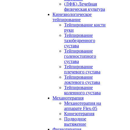
(ЛФК) Лечебная
физическая культура
Кинезиологическое
тейпирование
Тейпирование кисти
руки
Тейпирование
тазобедренного
сустава
Тейпирование
голеностопного
сустава
Тейпирование
плечевого сустава
Тейпирование
локтевого сустава
Тейпирование
коленного сустава
Механотерапия
Механотерапия на
аппарате Flex-05
Кинезотерапия
Подводное
вытяжение
Физиотерапия