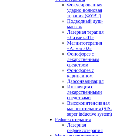
Фокусированная
ударно-волновая
терапия (ФУВТ)
Подводный душ-
массаж
Лазерная терапия
«Лазмик-01»
Магнитотерапия
«Алмаг-02»
Фонофорез с
лекарственным
средством
Фонофорез с
карипаином
Дарсонвализация
Ингаляция с
лекарственными
средствами
Высокоинтенсивная
магнитотерапия (SIS-
super inductive system)
Рефлексотерапия
Лазерная
рефлексотерапия
Мануальная терапия