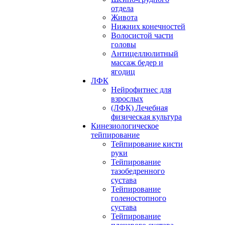
отдела
Живота
Нижних конечностей
Волосистой части
головы
Антицеллюлитный
массаж бедер и
ягодиц
ЛФК
Нейрофитнес для
взрослых
(ЛФК) Лечебная
физическая культура
Кинезиологическое
тейпирование
Тейпирование кисти
руки
Тейпирование
тазобедренного
сустава
Тейпирование
голеностопного
сустава
Тейпирование