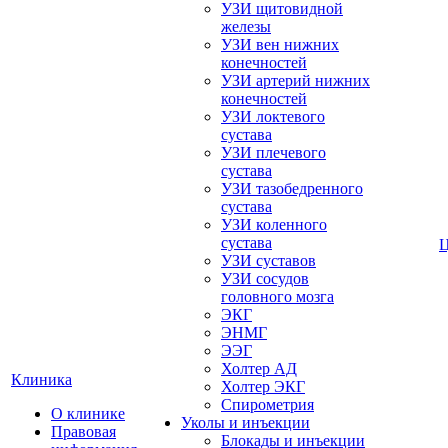
УЗИ щитовидной
железы
УЗИ вен нижних
конечностей
УЗИ артерий нижних
конечностей
УЗИ локтевого
сустава
УЗИ плечевого
сустава
УЗИ тазобедренного
сустава
УЗИ коленного
сустава
УЗИ суставов
УЗИ сосудов
головного мозга
ЭКГ
ЭНМГ
ЭЭГ
Холтер АД
Клиника
Холтер ЭКГ
Спирометрия
О клинике
Уколы и инъекции
Правовая
Блокады и инъекции