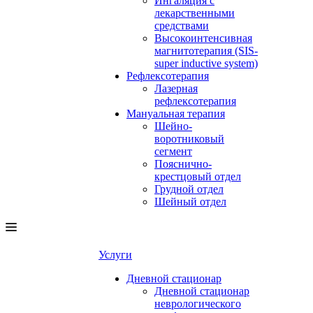
Ингаляция с
лекарственными
средствами
Высокоинтенсивная
магнитотерапия (SIS-
super inductive system)
Рефлексотерапия
Лазерная
рефлексотерапия
Мануальная терапия
Шейно-
воротниковый
сегмент
Пояснично-
крестцовый отдел
Грудной отдел
Шейный отдел
Услуги
Дневной стационар
Дневной стационар
неврологического