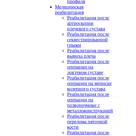
профиля
Медицинская
реабилитация
Реабилитация после
артроскопии
плечевого сустава
Реабилитация после
секвестрированной
грыжи
Реабилитация после
вывиха плеча
Реабилитация после
операции на
локтевом суставе
Реабилитация после
операции на мениске
коленного сустава
Реабилитация после
операции на
позвоночнике с
металлоконструкцией
Реабилитация после
перелома пяточной
кости
Реабилитация после