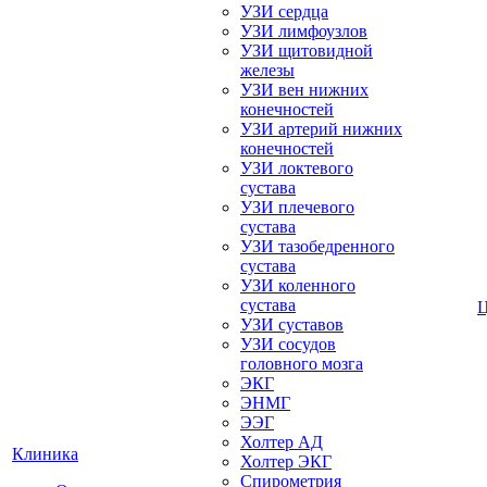
УЗИ сердца
УЗИ лимфоузлов
УЗИ щитовидной
железы
УЗИ вен нижних
конечностей
УЗИ артерий нижних
конечностей
УЗИ локтевого
сустава
УЗИ плечевого
сустава
УЗИ тазобедренного
сустава
УЗИ коленного
сустава
УЗИ суставов
УЗИ сосудов
головного мозга
ЭКГ
ЭНМГ
ЭЭГ
Холтер АД
Клиника
Холтер ЭКГ
Спирометрия