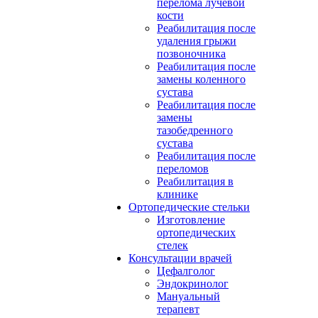
перелома лучевой
кости
Реабилитация после
удаления грыжи
позвоночника
Реабилитация после
замены коленного
сустава
Реабилитация после
замены
тазобедренного
сустава
Реабилитация после
переломов
Реабилитация в
клинике
Ортопедические стельки
Изготовление
ортопедических
стелек
Консультации врачей
Цефалголог
Эндокринолог
Мануальный
терапевт