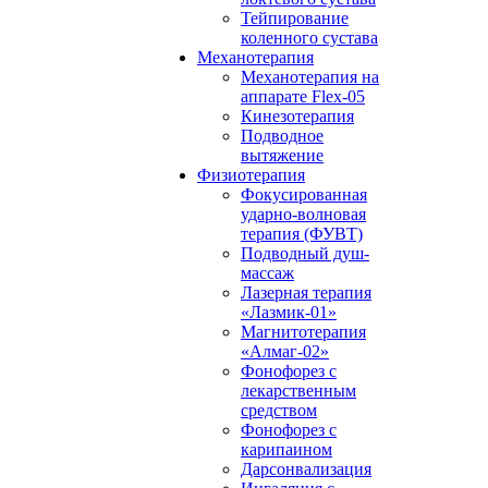
Тейпирование
коленного сустава
Механотерапия
Механотерапия на
аппарате Flex-05
Кинезотерапия
Подводное
вытяжение
Физиотерапия
Фокусированная
ударно-волновая
терапия (ФУВТ)
Подводный душ-
массаж
Лазерная терапия
«Лазмик-01»
Магнитотерапия
«Алмаг-02»
Фонофорез с
лекарственным
средством
Фонофорез с
карипаином
Дарсонвализация