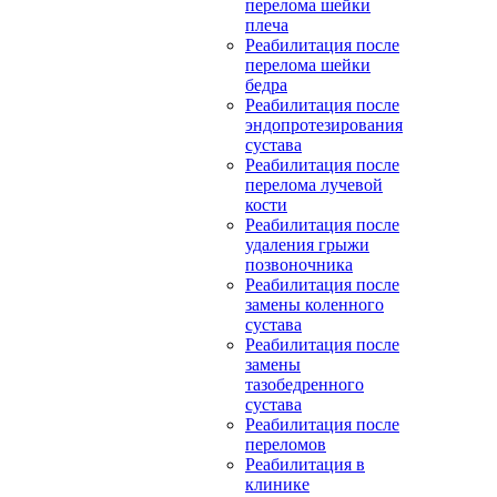
перелома шейки
плеча
Реабилитация после
перелома шейки
бедра
Реабилитация после
эндопротезирования
сустава
Реабилитация после
перелома лучевой
кости
Реабилитация после
удаления грыжи
позвоночника
Реабилитация после
замены коленного
сустава
Реабилитация после
замены
тазобедренного
сустава
Реабилитация после
переломов
Реабилитация в
клинике